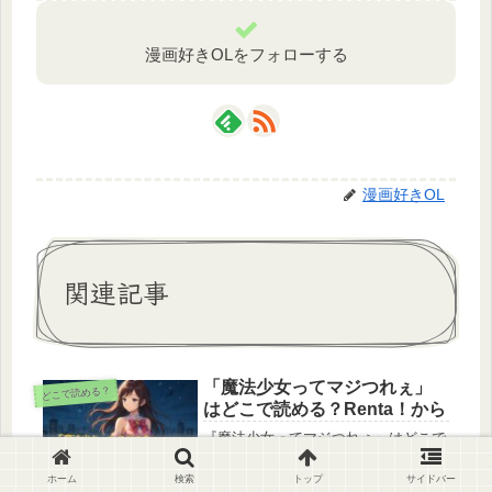
漫画好きOLをフォローする
漫画好きOL
関連記事
「魔法少女ってマジつれぇ」
どこで読める？
はどこで読める？Renta！から
『魔法少女ってマジつれぇ』はどこで
読める？最新の配信状況を調査した結
果、2025年現在はRenta！のみの独占
ホーム
検索
トップ
サイドバー
先行配信で、主要電子書籍ストアでは