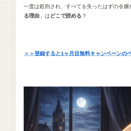
一度は処刑され、すべてを失ったはずの令嬢
る理由
」は
どこで読める
？
＞＞登録すると1ヶ月目無料キャンペーンの