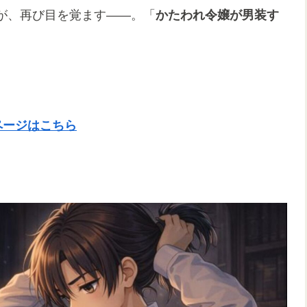
が、再び目を覚ます――。「
かたわれ令嬢が男装す
ページはこちら