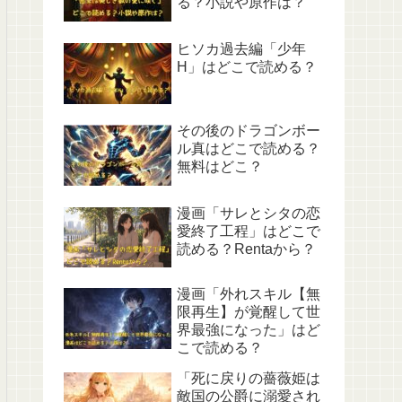
る？小説や原作は？
ヒソカ過去編「少年
H」はどこで読める？
その後のドラゴンボー
ル真はどこで読める？
無料はどこ？
漫画「サレとシタの恋
愛終了工程」はどこで
読める？Rentaから？
漫画「外れスキル【無
限再生】が覚醒して世
界最強になった」はど
こで読める？
「死に戻りの薔薇姫は
敵国の公爵に溺愛され