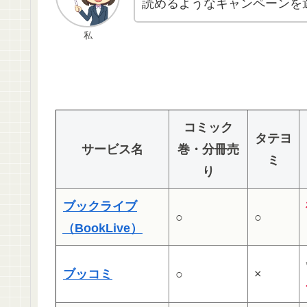
読めるようなキャンペーンを
私
コミック
タテヨ
サービス名
巻・分冊売
ミ
り
ブックライブ
○
○
（BookLive）
ブッコミ
○
×