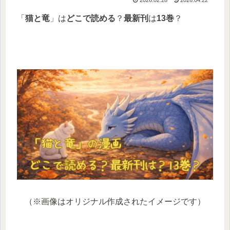
「
猫と竜
」は
どこで読める
？
最新刊
は
13巻
？
（※画像はオリジナル作成されたイメージです）