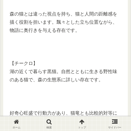
森の猫とは違った視点を持ち、猫と人間の距離感を
描く役割を担います。飄々とした立ち位置ながら、
物語に奥行きを与える存在です。
【チークロ】
湖の近くで暮らす黒猫。自然とともに生きる野性味
のある猫で、森の生態系に詳しい存在です。
好奇心旺盛で行動力があり、猫竜とも比較的対等に
接するタイプ。自然派ポジションとして、森の世界
ホーム
検索
トップ
サイドバー
観を広げる役割を持っています。