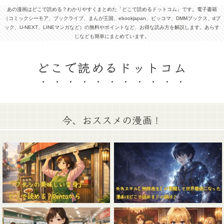
あの漫画はどこで読める？わかりやすくまとめた「どこで読めるドットコム」です。電子書籍
（コミックシーモア、ブックライブ、まんが王国、ebookjapan、ピッコマ、DMMブックス、dブ
ック、U-NEXT、LINEマンガなど）の無料やポイントなど、お得な読み方を解説します。あらす
じなども簡単にまとめています。
どこで読めるドットコム
今、おススメの漫画！