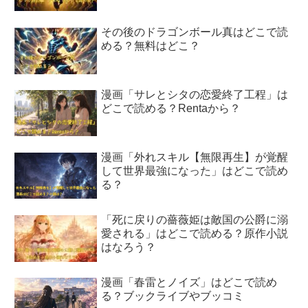
その後のドラゴンボール真はどこで読
める？無料はどこ？
漫画「サレとシタの恋愛終了工程」は
どこで読める？Rentaから？
漫画「外れスキル【無限再生】が覚醒
して世界最強になった」はどこで読め
る？
「死に戻りの薔薇姫は敵国の公爵に溺
愛される」はどこで読める？原作小説
はなろう？
漫画「春雷とノイズ」はどこで読め
る？ブックライブやブッコミ