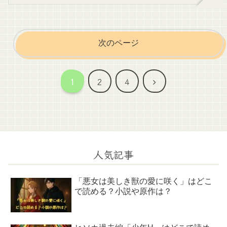
次のページ
次
1
2
4
へ
人気記事
「悪女は美しき獣の愛に咲く」はどこ
で読める？小説や原作は？