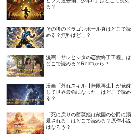
ヒソカ過去編「少年H」はどこで読め
る？
その後のドラゴンボール真はどこで読
める？無料はどこ？
漫画「サレとシタの恋愛終了工程」は
どこで読める？Rentaから？
漫画「外れスキル【無限再生】が覚醒
して世界最強になった」はどこで読め
る？
「死に戻りの薔薇姫は敵国の公爵に溺
愛される」はどこで読める？原作小説
はなろう？