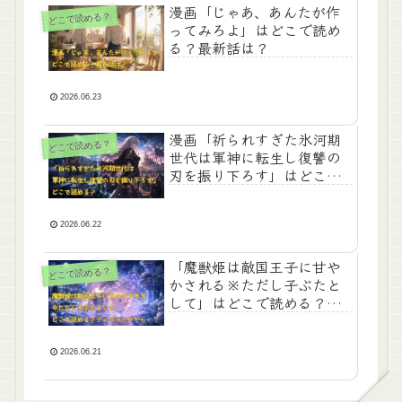
漫画「じゃあ、あんたが作
どこで読める？
ってみろよ」はどこで読め
る？最新話は？
2026.06.23
漫画「祈られすぎた氷河期
どこで読める？
世代は軍神に転生し復讐の
刃を振り下ろす」はどこで
読める？
2026.06.22
「魔獣姫は敵国王子に甘や
どこで読める？
かされる※ただし子ぶたと
して」はどこで読める？ブ
ックライブから
2026.06.21