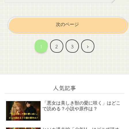
次のページ
次
1
2
3
へ
人気記事
「悪女は美しき獣の愛に咲く」はどこ
で読める？小説や原作は？