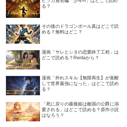
ヒソカ過去編「少年H」はどこで読め
る？
その後のドラゴンボール真はどこで読
める？無料はどこ？
漫画「サレとシタの恋愛終了工程」は
どこで読める？Rentaから？
漫画「外れスキル【無限再生】が覚醒
して世界最強になった」はどこで読め
る？
「死に戻りの薔薇姫は敵国の公爵に溺
愛される」はどこで読める？原作小説
はなろう？