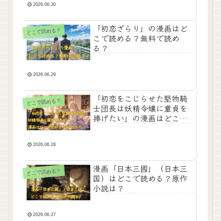
2026.06.30
「初恋ざらり」の漫画はど
どこで読める？
こで読める？無料で読め
る？
2026.06.29
「初恋をこじらせた堅物騎
どこで読める？
士団長は妖精令嬢に童貞を
捧げたい」の漫画はどこで
読める？Rentaから
2026.06.28
漫画「日本三國」（日本三
どこで読める？
国）はどこで読める？原作
小説は？
2026.06.27