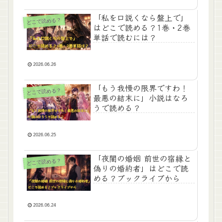
「私を口説くなら盤上で」
どこで読める？
はどこで読める？1巻・2巻
単話で読むには？
2026.06.26
「もう我慢の限界ですわ！
どこで読める？
最悪の結末に」小説はなろ
うで読める？
2026.06.25
「夜闇の婚姻 前世の宿縁と
どこで読める？
偽りの婚約者」はどこで読
める？ブックライブから
2026.06.24