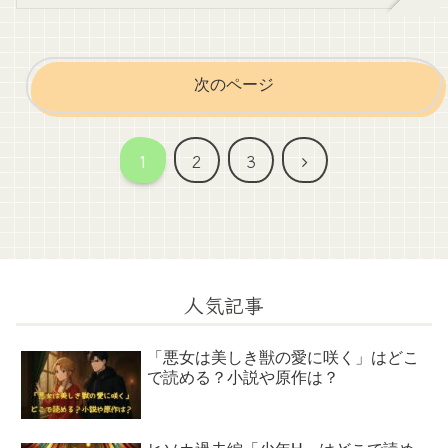
次のページ
次
1
2
3
へ
人気記事
「悪女は美しき獣の愛に咲く」はどこ
で読める？小説や原作は？