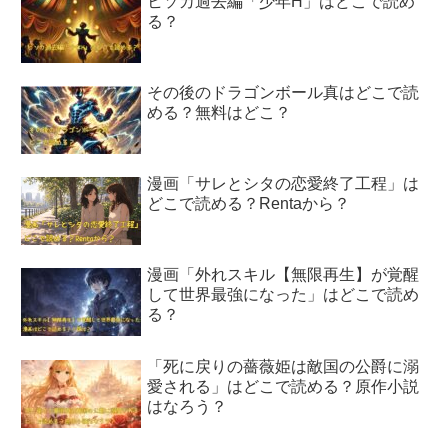
ヒソカ過去編「少年H」はどこで読め
る？
その後のドラゴンボール真はどこで読
める？無料はどこ？
漫画「サレとシタの恋愛終了工程」は
どこで読める？Rentaから？
漫画「外れスキル【無限再生】が覚醒
して世界最強になった」はどこで読め
る？
「死に戻りの薔薇姫は敵国の公爵に溺
愛される」はどこで読める？原作小説
はなろう？