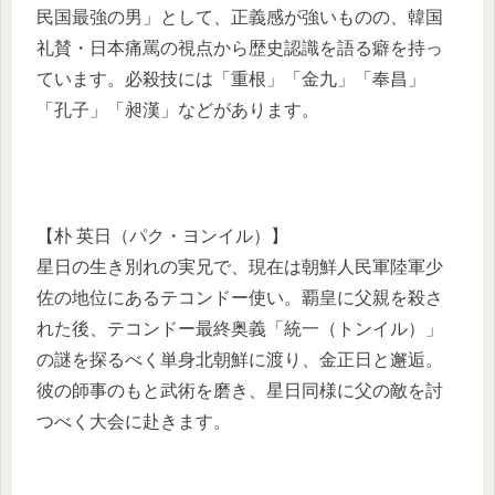
民国最強の男」として、正義感が強いものの、韓国
礼賛・日本痛罵の視点から歴史認識を語る癖を持っ
ています。必殺技には「重根」「金九」「奉昌」
「孔子」「昶漢」などがあります。
【朴 英日（パク・ヨンイル）】
星日の生き別れの実兄で、現在は朝鮮人民軍陸軍少
佐の地位にあるテコンドー使い。覇皇に父親を殺さ
れた後、テコンドー最終奥義「統一（トンイル）」
の謎を探るべく単身北朝鮮に渡り、金正日と邂逅。
彼の師事のもと武術を磨き、星日同様に父の敵を討
つべく大会に赴きます。