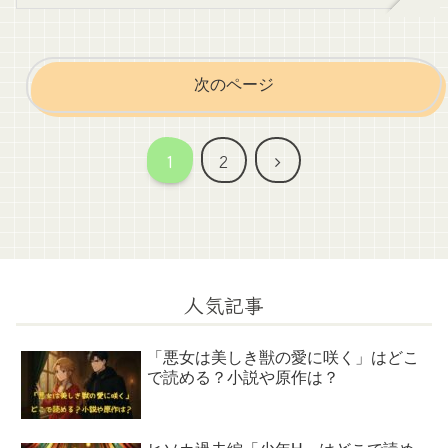
次のページ
次
1
2
へ
人気記事
「悪女は美しき獣の愛に咲く」はどこ
で読める？小説や原作は？