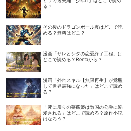
ヒソカ過去編「少年H」はどこで読め
る？
その後のドラゴンボール真はどこで読
める？無料はどこ？
漫画「サレとシタの恋愛終了工程」は
どこで読める？Rentaから？
漫画「外れスキル【無限再生】が覚醒
して世界最強になった」はどこで読め
る？
「死に戻りの薔薇姫は敵国の公爵に溺
愛される」はどこで読める？原作小説
はなろう？