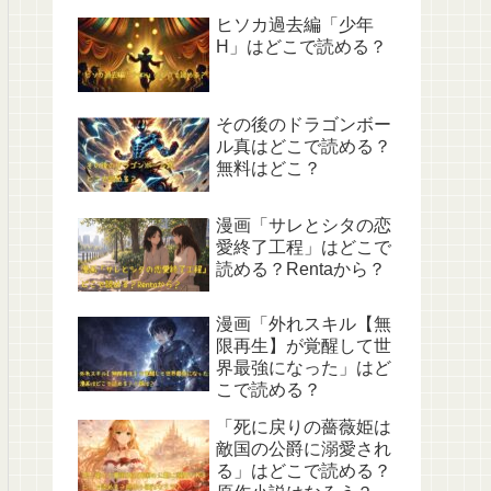
ヒソカ過去編「少年
H」はどこで読める？
その後のドラゴンボー
ル真はどこで読める？
無料はどこ？
漫画「サレとシタの恋
愛終了工程」はどこで
読める？Rentaから？
漫画「外れスキル【無
限再生】が覚醒して世
界最強になった」はど
こで読める？
「死に戻りの薔薇姫は
敵国の公爵に溺愛され
る」はどこで読める？