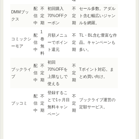
配
不
初回購入
不
セール多数。アダル
DMMブッ
信
定
70%OFFク
定
ト含む幅広いジャン
クス
中
期
ーポン
期
ルを網羅。
1
配
月額メニュ
不
TL・BL含む豊富な作
コミックシ
巻
信
ーでポイン
定
品。キャンペーンも
ーモア
無
中
ト還元
期
多い。
料
初回
配
不
不
ブックライ
70%OFFを
Tポイント対応。ま
信
定
定
ブ
上限なしで
とめ買い向け。
中
期
期
使える
登録するこ
配
不
不
とで1ヶ月目
ブックライブ運営の
ブッコミ
信
定
定
無料キャン
定額サービス。
中
期
期
ペーン