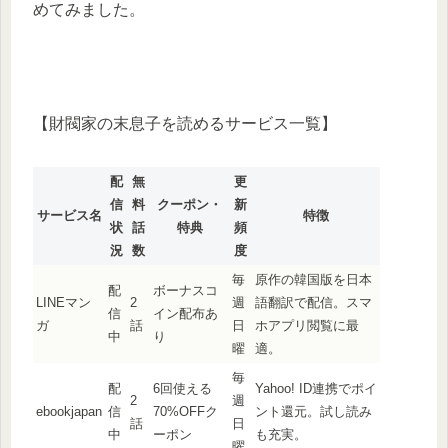
めてみました。
【財閥家の末息子を読めるサービス一覧】
配
無
更
信
料
クーポン・
新
サービス名
特徴
状
話
特典
頻
況
数
度
毎
原作の韓国版を日本
配
ボーナスコ
LINEマン
2
週
語翻訳で配信。スマ
信
イン配布あ
ガ
話
日
ホアプリ閲覧に最
中
り
曜
適。
毎
配
6回使える
Yahoo! ID連携でポイ
2
週
ebookjapan
信
70%OFFク
ント還元。試し読み
話
日
中
ーポン
も充実。
曜