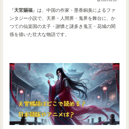
『
天官賜福
』は、中国の作家・墨香銅臭によるファ
ンタジー小説で、天界・人間界・鬼界を舞台に、か
つての仙楽国の太子・謝憐と謎多き鬼王・花城の関
係を描いた壮大な物語です。