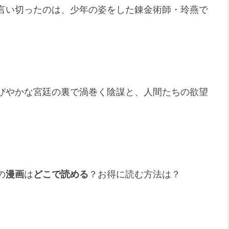
言い切ったのは、少年の姿をした錬金術師・玲燕で
びやかな宮廷の裏で渦巻く陰謀と、人間たちの欲望
の
漫画
は
どこで読める
？お得に読む方法は？