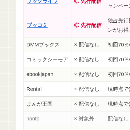
ブックライブ
◎ 先行配信
ャンペー
独占先行
ブッコミ
◎ 先行配信
ンがお得
DMMブックス
× 配信なし
初回70
コミックシーモア
× 配信なし
初回70％
ebookjapan
× 配信なし
初回70
Renta!
× 配信なし
現時点で
まんが王国
× 配信なし
現時点で
honto
× 対象外
配信なし