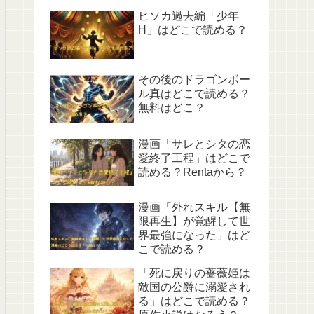
ヒソカ過去編「少年
H」はどこで読める？
その後のドラゴンボー
ル真はどこで読める？
無料はどこ？
漫画「サレとシタの恋
愛終了工程」はどこで
読める？Rentaから？
漫画「外れスキル【無
限再生】が覚醒して世
界最強になった」はど
こで読める？
「死に戻りの薔薇姫は
敵国の公爵に溺愛され
る」はどこで読める？