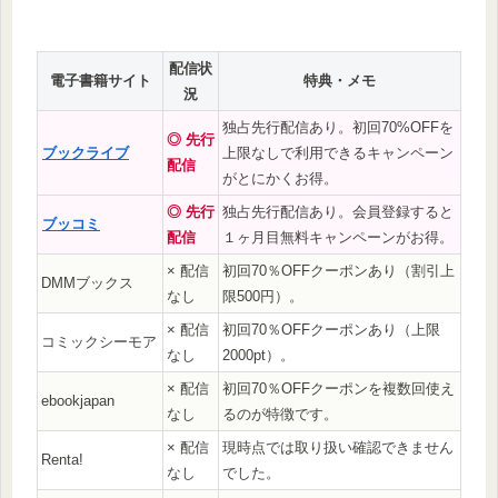
配信状
電子書籍サイト
特典・メモ
況
独占先行配信あり。初回70%OFFを
◎ 先行
ブックライブ
上限なしで利用できるキャンペーン
配信
がとにかくお得。
◎ 先行
独占先行配信あり。会員登録すると
ブッコミ
配信
１ヶ月目無料キャンペーンがお得。
× 配信
初回70％OFFクーポンあり（割引上
DMMブックス
なし
限500円）。
× 配信
初回70％OFFクーポンあり（上限
コミックシーモア
なし
2000pt）。
× 配信
初回70％OFFクーポンを複数回使え
ebookjapan
なし
るのが特徴です。
× 配信
現時点では取り扱い確認できません
Renta!
なし
でした。