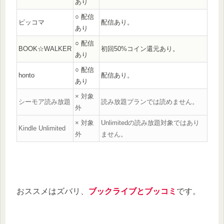
あり
○ 配信
ピッコマ
配信あり。
あり
○ 配信
BOOK☆WALKER
初回50%コイン還元あり。
あり
○ 配信
honto
配信あり。
あり
× 対象
シーモア読み放題
読み放題プランでは読めません。
外
× 対象
Unlimitedの読み放題対象ではあり
Kindle Unlimited
外
ません。
おススメはズバリ、
ブックライブとブッコミ
です。