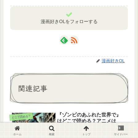
漫画好きOLをフォローする
漫画好きOL
関連記事
『ゾンビのあふれた世界で』
どこで読める？
はどこで読める？アニメは
2026年？
『ゾンビのあふれた世界で俺だけが襲
ホーム
検索
トップ
サイドバー