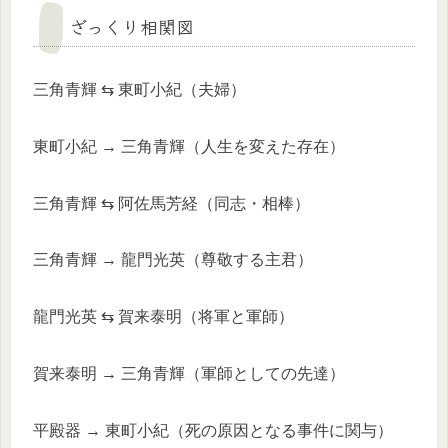
ざっくり相関図
三角青輝 ⇆ 東町小紀（夫婦）
東町小紀 → 三角青輝（人生を変えた存在）
三角青輝 ⇆ 阿佐馬芳経（同志・相棒）
三角青輝 → 龍門光英（尊敬する主君）
龍門光英 ⇆ 賀来泰明（将軍と軍師）
賀来泰明 → 三角青輝（軍師としての先達）
平殿器 → 東町小紀（死の原因となる事件に関与）