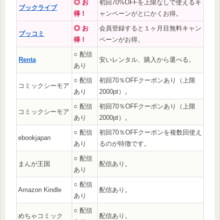
◎ お
初回70%OFFを上限なしで使えるキ
ブックライブ
得！
ャンペーンがとにかくお得。
◎ お
会員登録すると１ヶ月目無料キャン
ブッコミ
得！
ペーンがお得。
○ 配信
Renta
安いレンタル、購入から選べる。
あり
○ 配信
初回70％OFFクーポンあり（上限
コミックシーモア
あり
2000pt）。
○ 配信
初回70％OFFクーポンあり（上限
コミックシーモア
あり
2000pt）。
○ 配信
初回70％OFFクーポンを複数回使え
ebookjapan
あり
るのが特徴です。
○ 配信
まんが王国
配信あり。
あり
○ 配信
Amazon Kindle
配信あり。
あり
○ 配信
めちゃコミック
配信あり。