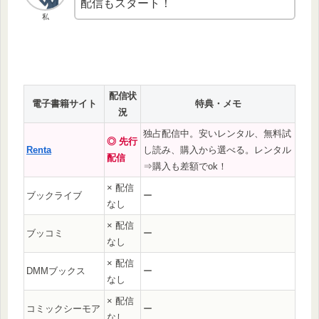
配信もスタート！
私
配信状
電子書籍サイト
特典・メモ
況
独占配信中。安いレンタル、無料試
◎ 先行
Renta
し読み、購入から選べる。レンタル
配信
⇒購入も差額でok！
× 配信
ブックライブ
ー
なし
× 配信
ブッコミ
ー
なし
× 配信
DMMブックス
ー
なし
× 配信
コミックシーモア
ー
なし