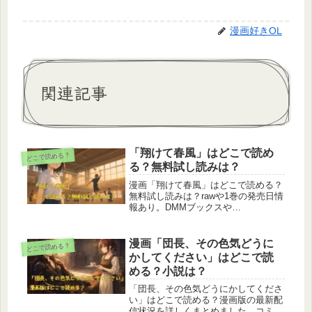
漫画好きOL
関連記事
「翔けて春風」はどこで読め
どこで読める？
る？無料試し読みは？
漫画「翔けて春風」はどこで読める？
無料試し読みは？rawや1巻の発売日情
報あり。DMMブックスや
ebookjapan、コミックシーモア、ブッ
クライブなど主要な電子書籍サービス
の配信状況を最新情報で詳しくまとめ
漫画「団長、その色気どうに
どこで読める？
ました。単行本1巻の発売日や、連
かしてください」はどこで読
載・分冊版で読む方法、raw（違法）
める？小説は？
サイトがNGな理由も解説。安全に読
む方法を探している方は必見です。
「団長、その色気どうにかしてくださ
い」はどこで読める？漫画版の最新配
信状況を詳しくまとめました。コミッ