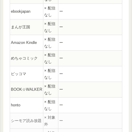
× 配信
ebookjapan
ー
なし
× 配信
まんが王国
ー
なし
× 配信
Amazon Kindle
ー
なし
× 配信
めちゃコミック
ー
なし
× 配信
ピッコマ
ー
なし
× 配信
BOOK☆WALKER
ー
なし
× 配信
honto
ー
なし
× 対象
シーモア読み放題
ー
外