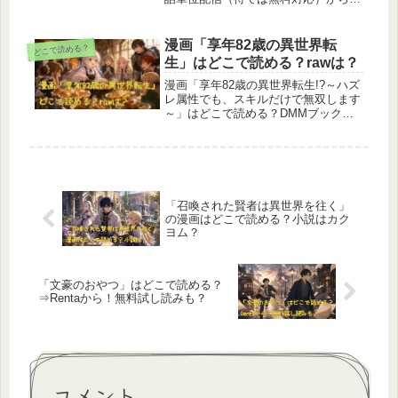
DMMブックス・ebookjapan・コミッ
クシーモア・ブックライブ・Kindle・
楽天Koboなど主要電子書店での単行
漫画「享年82歳の異世界転
どこで読める？
本購入まで最新情報を網羅。読み放題
生」はどこで読める？rawは？
サービス対応状況や、原作小説版の配
信先もあわせて紹介し、あなたに最適
漫画「享年82歳の異世界転生!?～ハズ
な読み方を提案します。
レ属性でも、スキルだけで無双します
～」はどこで読める？DMMブック
ス、ebookjapan、コミックシーモア、
Renta！、ブックライブなど最新の配
信状況を徹底調査。原作小説はカクヨ
ムで読めるのか、「raw」は違法なの
かについても詳しく解説しています。
82歳のお婆ちゃんが異世界で人生をや
「召喚された賢者は異世界を往く」
り直す、ほっこり系異世界転生漫画の
の漫画はどこで読める？小説はカク
あらすじ・登場人物・見どころもまと
ヨム？
めました。
「文豪のおやつ」はどこで読める？
⇒Rentaから！無料試し読みも？
コメント