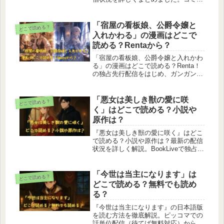
クシーモア、DMMブックス、
ebookjapan、BookLive、Renta！、ま
んが王国、ピッコマ、Amazon Kindle
「宿屋の看板娘、公爵令嬢と
どこで読める？
など主要な電子書籍サイトで読めるか
入れかわる」の漫画はどこで
をわかりやすく整理。あわせて、作品
読める？Rentaから？
のあらすじや登場人物、ネタバレ要
素、原作小説も紹介しているので、購
「宿屋の看板娘、公爵令嬢と入れかわ
入前に内容を知りたい方にも役立つ記
る」の漫画はどこで読める？Renta！
事です。
の独占先行配信をはじめ、ガンガン
ONLINE・マンガUP！など最新の配信
状況を徹底調査。さらに原作小説が読
める小説家になろう・カクヨムの情報
「悪女は美しき獣の愛に咲
どこで読める？
や、あらすじ、見どころ、登場人物ま
く」はどこで読める？小説や
でわかりやすく解説します。
原作は？
『悪女は美しき獣の愛に咲く』はどこ
で読める？小説や原作は？最新の配信
状況を詳しく解説。BookLiveで独占先
行配信されており、単話版は最新話ま
で公開、さらに単行本1巻も電子・紙
で登場。公式サイトCOMICポラリス
「今世は当主になります」は
どこで読める？
では期間限定の無料試し読みも可能。
どこで読める？無料でも読め
DMMブックスやコミックシーモアで
る？
は未配信のため、確実に読むなら
BookLiveがおすすめです。
『今世は当主になります』の日本語版
を読む方法を徹底解説。ピッコマでの
話単位配信（待てば無料対応）から、