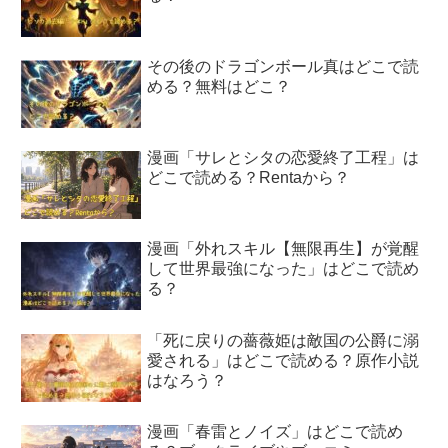
その後のドラゴンボール真はどこで読
める？無料はどこ？
漫画「サレとシタの恋愛終了工程」は
どこで読める？Rentaから？
漫画「外れスキル【無限再生】が覚醒
して世界最強になった」はどこで読め
る？
「死に戻りの薔薇姫は敵国の公爵に溺
愛される」はどこで読める？原作小説
はなろう？
漫画「春雷とノイズ」はどこで読め