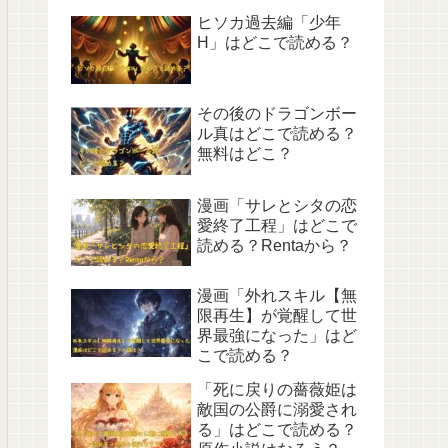
ヒソカ過去編「少年
H」はどこで読める？
その後のドラゴンボー
ル真はどこで読める？
無料はどこ？
漫画「サレとシタの恋
愛終了工程」はどこで
読める？Rentaから？
漫画「外れスキル【無
限再生】が覚醒して世
界最強になった」はど
こで読める？
「死に戻りの薔薇姫は
敵国の公爵に溺愛され
る」はどこで読める？