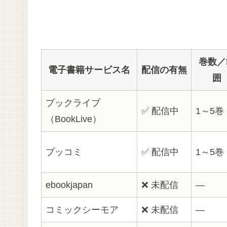
巻数／
電子書籍サービス名
配信の有無
囲
ブックライブ
✅ 配信中
1～5巻
（BookLive）
ブッコミ
✅ 配信中
1～5巻
ebookjapan
❌ 未配信
―
コミックシーモア
❌ 未配信
―