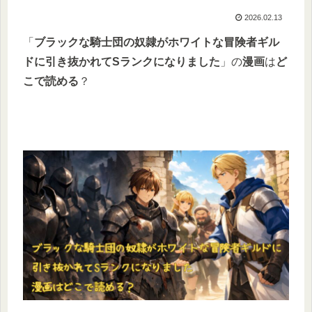
2026.02.13
「
ブラックな騎士団の奴隷がホワイトな冒険者ギル
ドに引き抜かれてSランクになりました
」の
漫画
は
ど
こで読める
？