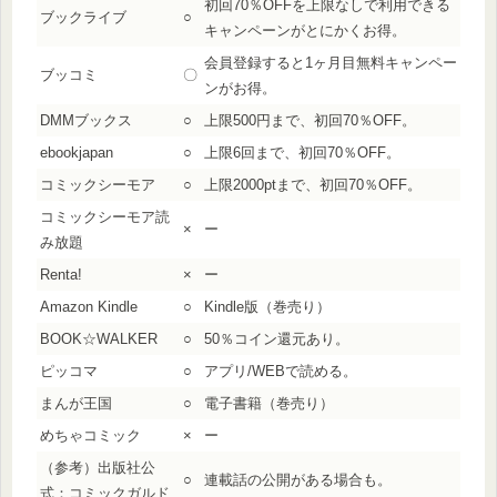
初回70％OFFを上限なしで利用できる
ブックライブ
○
キャンペーンがとにかくお得。
会員登録すると1ヶ月目無料キャンペー
ブッコミ
〇
ンがお得。
DMMブックス
○
上限500円まで、初回70％OFF。
ebookjapan
○
上限6回まで、初回70％OFF。
コミックシーモア
○
上限2000ptまで、初回70％OFF。
コミックシーモア読
×
ー
み放題
Renta!
×
ー
Amazon Kindle
○
Kindle版（巻売り）
BOOK☆WALKER
○
50％コイン還元あり。
ピッコマ
○
アプリ/WEBで読める。
まんが王国
○
電子書籍（巻売り）
めちゃコミック
×
ー
（参考）出版社公
○
連載話の公開がある場合も。
式：コミックガルド