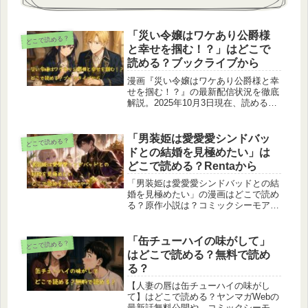
「災い令嬢はワケあり公爵様
どこで読める？
と幸せを掴む！？」はどこで
読める？ブックライブから
漫画『災い令嬢はワケあり公爵様と幸
せを掴む！？』の最新配信状況を徹底
解説。2025年10月3日現在、読めるの
はブックライブのみで、1～5話が配信
中、1話は期間限定無料キャンペーン
対象です。DMMブックス、
「男装姫は愛愛愛シンドバッ
どこで読める？
ebookjapan、コミックシーモアなど他
ドとの結婚を見極めたい」は
の大手電子書店では未配信のため、今
どこで読める？Rentaから
すぐ読みたい方はブックライブ一択。
独占配信の理由や最新巻の情報も含め
「男装姫は愛愛愛シンドバッドとの結
て、どこで読めるのかを詳しくまとめ
婚を見極めたい」の漫画はどこで読め
ています。
る？原作小説は？コミックシーモアや
Renta！など主要電子書籍サイトの配
信状況を最新情報で徹底調査。読める
サイト・読めないサイトを一覧表でわ
「缶チューハイの味がして」
どこで読める？
かりやすく解説し、今すぐ読める方法
はどこで読める？無料で読め
や今後の配信可能性まで詳しくまとめ
る？
ています。
【人妻の唇は缶チューハイの味がし
て】はどこで読める？ヤンマガWebの
最新話無料公開や、コミックシーモ