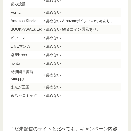
×読めない
読み放題
Renta!
×読めない
Amazon Kindle
×読めない Amazonポイントの付与あり。
BOOK☆WALKER
×読めない 50％コイン還元あり。
ピッコマ
×読めない
LINEマンガ
×読めない
楽天Kobo
×読めない
honto
×読めない
紀伊國屋書店
×読めない
Kinoppy
まんが王国
×読めない
めちゃコミック
×読めない
まだ未配信のサイトと比べても、キャンペーン内容