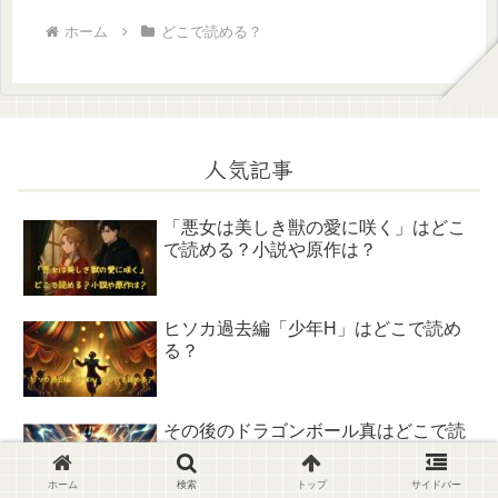
ホーム
どこで読める？
人気記事
「悪女は美しき獣の愛に咲く」はどこ
で読める？小説や原作は？
ヒソカ過去編「少年H」はどこで読め
る？
その後のドラゴンボール真はどこで読
める？無料はどこ？
ホーム
検索
トップ
サイドバー