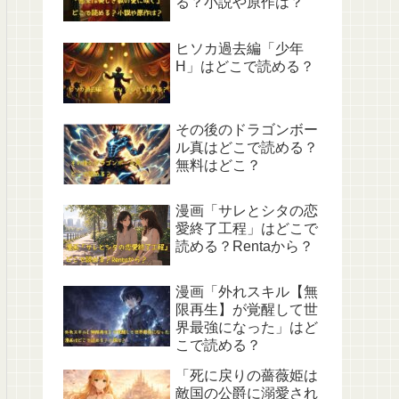
る？小説や原作は？
ヒソカ過去編「少年
H」はどこで読める？
その後のドラゴンボー
ル真はどこで読める？
無料はどこ？
漫画「サレとシタの恋
愛終了工程」はどこで
読める？Rentaから？
漫画「外れスキル【無
限再生】が覚醒して世
界最強になった」はど
こで読める？
「死に戻りの薔薇姫は
敵国の公爵に溺愛され