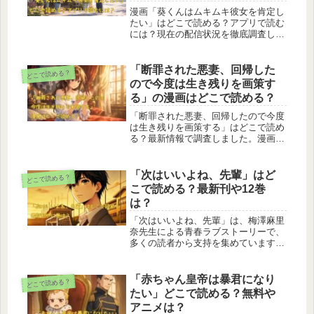
ます。無料で楽しむ方法から特典付き
漫画「葵くんはムキムキ彼女を肯定し
単行本まで、あなたに合った読み方が
たい」はどこで読める？アプリで読む
きっと見つかります。
には？現在の配信状況を徹底調査し、
Renta!をはじめとする電子書籍サイト
を比較。無料で読める方法、打ち切り
の噂、あらすじ、登場人物、見どこ
「断罪された悪妻、回帰した
どこで読める？
ろ、原作情報まで詳しく解説します。
ので今度は生き残りを画策す
る」の漫画はどこで読める？
「断罪された悪妻、回帰したので今度
は生き残りを画策する」はどこで読め
る？最新情報で調査しました。漫画版
の配信先や先行配信の状況、Renta!で
の取り扱い、他の電子書籍ストアで読
めるのかどうかを分かりやすく整理し
「次はいいよね、先輩」はど
どこで読める？
ています。これから読もうと思ってい
こで読める？最新刊や12巻
る方が迷わずチェックできるよう、読
は？
めるサイト・読めないサイトも含めて
まとめました。
「次はいいよね、先輩」は、梅澤麻里
奈先生による青春ラブストーリーで、
多くの読者から支持を集めています。
そんな「次はいいよね、先輩」はどこ
で読める？本記事では、紙の書籍や電
子書籍での購入方法、無料試し読みが
「赤ちゃん皇帝は暴君になり
どこで読める？
できるサービス、お得に読めるストア
たい」どこで読める？無料や
を...
アニメは？