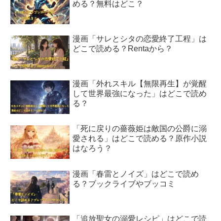
める？無料はどこ？
漫画「サレとシタの恋愛終了工程」は
どこで読める？Rentaから？
漫画「外れスキル【無限再生】が覚醒
して世界最強になった」はどこで読め
る？
「死に戻りの薔薇姫は敵国の公爵に溺
愛される」はどこで読める？原作小説
はなろう？
漫画「春雷とノイズ」はどこで読め
る？ブックライブやブッコミ
「追放聖女の溺愛レシピ」はどこで読