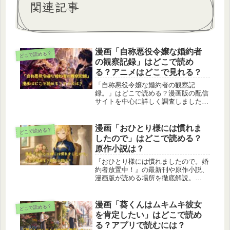
関連記事
漫画「自称悪役令嬢な婚約者
どこで読める？
の観察記録」はどこで読め
る？アニメはどこで見れる？
「自称悪役令嬢な婚約者の観察記
録。」はどこで読める？漫画版の配信
サイトを中心に詳しく調査しました。
コミックシーモア、ebookjapan、ブッ
クライブ、DMMブックス、Renta！な
ど主要電子書籍ストアでの配信状況に
漫画「おひとり様には慣れま
どこで読める？
加え、コミックシーモア読み放題で読
したので」はどこで読める？
めるのか、原作小説はなろうで読める
原作小説は？
のか、アニメはどこで見れるのかもあ
わせて解説します。王太子セシルと自
『おひとり様には慣れましたので。婚
称悪役令嬢バーティアの関係が気にな
約者放置中！』の最新刊や原作小説、
る方は、読む前の参考にしてくださ
漫画版が読める場所を徹底解説。
い。
DMMブックス・ebookjapan・コミッ
クシーモア・ブックライブ・ブッコ
ミ・楽天Kobo・Kindleなど主要ストア
漫画「葵くんはムキムキ彼女
どこで読める？
の配信状況を網羅し、さらに小説家に
を肯定したい」はどこで読め
なろうで無料公開されている原作や一
る？アプリで読むには？
迅社ノベルス版の情報まで紹介してい