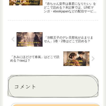
『赤ちゃん皇帝は暴君になりたい』を
どこで読める？本記事では、LINEマ
ンガ・ebookjapanなどの配信サービス
を徹底比較し、無料で読む方法や安全
な利用法も解説。さらに、英語版・原
作・アニメ化・ネタバレ情報も網羅し
た初心者向けガイドです。
「冷酷王子のデレ旦那化が止まりま
せん」1巻・2巻はどこで読める？
「きみにほどけて春嵐」はどこで読
める？rawは？
コメント