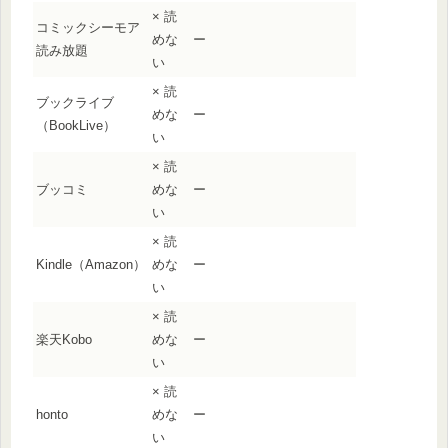
× 読
コミックシーモア
めな
ー
読み放題
い
× 読
ブックライブ
めな
ー
（BookLive）
い
× 読
ブッコミ
めな
ー
い
× 読
Kindle（Amazon）
めな
ー
い
× 読
楽天Kobo
めな
ー
い
× 読
honto
めな
ー
い