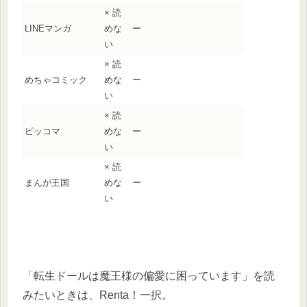
× 読
LINEマンガ
めな
ー
い
× 読
めちゃコミック
めな
ー
い
× 読
ピッコマ
めな
ー
い
× 読
まんが王国
めな
ー
い
「転生ドールは魔王様の偏愛に困っています」を読
みたいときは、Renta！一択。