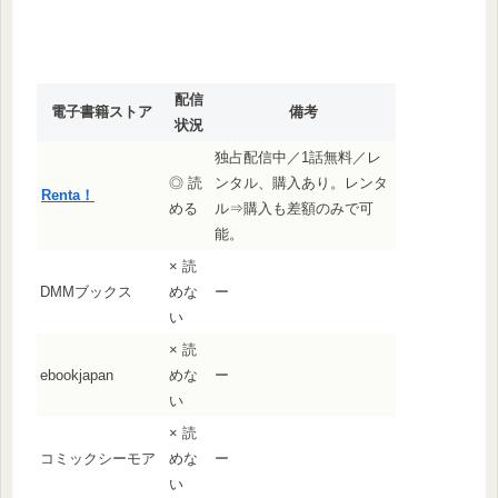
配信
電子書籍ストア
備考
状況
独占配信中／1話無料／レ
◎ 読
ンタル、購入あり。レンタ
Renta！
める
ル⇒購入も差額のみで可
能。
× 読
DMMブックス
めな
ー
い
× 読
ebookjapan
めな
ー
い
× 読
コミックシーモア
めな
ー
い