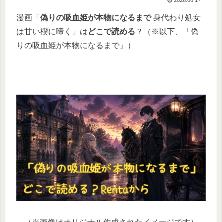
漫画「
偽りの吸血姫が本物になるまで
身代わり処女
は甘い楔に啼く」は
どこで読める
？（※以下、「偽
りの吸血姫が本物になるまで」）