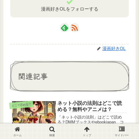
漫画好きOLをフォローする
漫画好きOL
関連記事
ネット小説の法則はどこで読
どこで読める？
める？無料やアニメは？
「ネット小説の法則」はどこで読め
る？DMMブックスやebookjapan、コ
ミックシーモアなどの電子書籍サービ
スを比較し、無料で読む方法や英語版
ホーム
検索
トップ
サイドバー
情報も解説。違法サイトの注意点や安