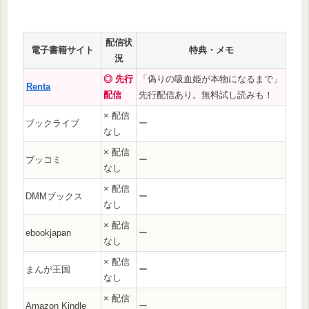
配信状
電子書籍サイト
特典・メモ
況
◎ 先行
「偽りの吸血姫が本物になるまで」
Renta
配信
先行配信あり。無料試し読みも！
× 配信
ブックライブ
ー
なし
× 配信
ブッコミ
ー
なし
× 配信
DMMブックス
ー
なし
× 配信
ebookjapan
ー
なし
× 配信
まんが王国
ー
なし
× 配信
Amazon Kindle
ー