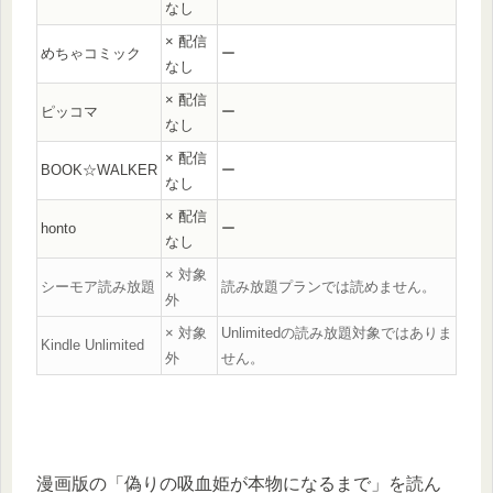
なし
× 配信
めちゃコミック
ー
なし
× 配信
ピッコマ
ー
なし
× 配信
BOOK☆WALKER
ー
なし
× 配信
honto
ー
なし
× 対象
シーモア読み放題
読み放題プランでは読めません。
外
× 対象
Unlimitedの読み放題対象ではありま
Kindle Unlimited
外
せん。
漫画版の「偽りの吸血姫が本物になるまで」を読ん