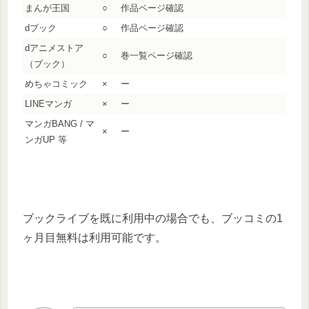
まんが王国
○
作品ページ確認
dブック
○
作品ページ確認
dアニメストア
○
巻一覧ページ確認
（ブック）
めちゃコミック
×
ー
LINEマンガ
×
ー
マンガBANG / マ
×
ー
ンガUP 等
ブックライブを既に利用中の場合でも、ブッコミの1
ヶ月目無料は利用可能です。