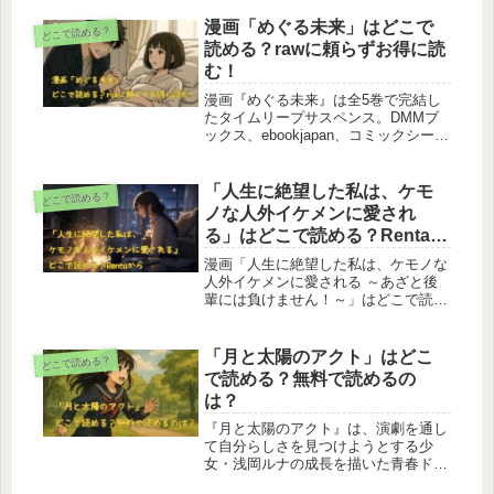
も紹介。安全＆お得に楽しむ方法を知
りたい方は必見の内容です！
漫画「めぐる未来」はどこで
どこで読める？
読める？rawに頼らずお得に読
む！
漫画『めぐる未来』は全5巻で完結し
たタイムリープサスペンス。DMMブ
ックス、ebookjapan、コミックシーモ
ア、ブックライブ、ブッコミ、
BOOK☆WALKER、楽天Kobo、U-
NEXTなど主要電子書店で配信されて
「人生に絶望した私は、ケモ
どこで読める？
います。単話版や期間限定の無料公開
ノな人外イケメンに愛され
もあり、読み放題の可否やお得な購入
る」はどこで読める？Rentaか
方法まで詳しく解説。正規配信を利用
ら
して安心・安全に楽しみながら、作者
漫画「人生に絶望した私は、ケモノな
や出版社を応援できる読み方を紹介し
人外イケメンに愛される ～あざと後
ます。
輩には負けません！～」はどこで読め
る？Renta!をはじめとする電子書籍サ
イトの配信状況を徹底調査。無料で読
めるか、あらすじ、登場人物、見どこ
「月と太陽のアクト」はどこ
どこで読める？
ろまで詳しく紹介します。
で読める？無料で読めるの
は？
『月と太陽のアクト』は、演劇を通し
て自分らしさを見つけようとする少
女・浅岡ルナの成長を描いた青春ドラ
マ。妹との比較に悩みながらも舞台へ