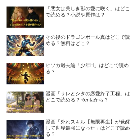
「悪女は美しき獣の愛に咲く」はどこ
で読める？小説や原作は？
その後のドラゴンボール真はどこで読
める？無料はどこ？
ヒソカ過去編「少年H」はどこで読め
る？
漫画「サレとシタの恋愛終了工程」は
どこで読める？Rentaから？
漫画「外れスキル【無限再生】が覚醒
して世界最強になった」はどこで読め
る？