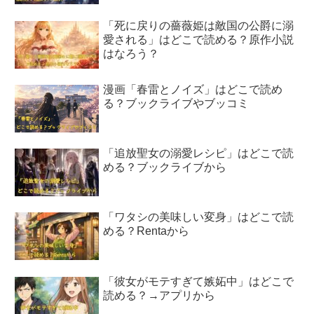
「死に戻りの薔薇姫は敵国の公爵に溺
愛される」はどこで読める？原作小説
はなろう？
漫画「春雷とノイズ」はどこで読め
る？ブックライブやブッコミ
「追放聖女の溺愛レシピ」はどこで読
める？ブックライブから
「ワタシの美味しい変身」はどこで読
める？Rentaから
「彼女がモテすぎて嫉妬中」はどこで
読める？→アプリから