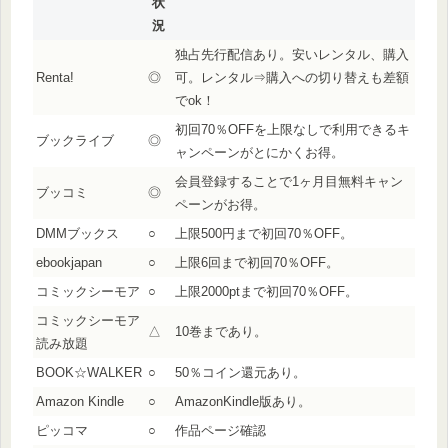
状
況
独占先行配信あり。安いレンタル、購入
Renta!
◎
可。レンタル⇒購入への切り替えも差額
でok！
初回70％OFFを上限なしで利用できるキ
ブックライブ
◎
ャンペーンがとにかくお得。
会員登録することで1ヶ月目無料キャン
ブッコミ
◎
ペーンがお得。
DMMブックス
○
上限500円まで初回70％OFF。
ebookjapan
○
上限6回まで初回70％OFF。
コミックシーモア
○
上限2000ptまで初回70％OFF。
コミックシーモア
△
10巻まであり。
読み放題
BOOK☆WALKER
○
50％コイン還元あり。
Amazon Kindle
○
AmazonKindle版あり。
ピッコマ
○
作品ページ確認