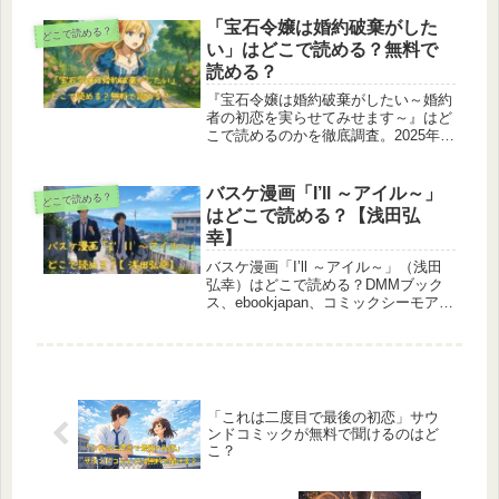
挑む姿が胸を打ちます。現在はブック
ライブ（BookLive）限定で全6話完結
「宝石令嬢は婚約破棄がした
どこで読める？
として配信中。他の大手電子書籍サイ
い」はどこで読める？無料で
ト（DMMブックス、ebookjapan、コ
読める？
ミックシーモアなど）では未配信のた
め、読むならブックライブが唯一の選
『宝石令嬢は婚約破棄がしたい～婚約
択肢です。作品の魅力や配信状況を詳
者の初恋を実らせてみせます～』はど
しく解説します。
こで読めるのかを徹底調査。2025年8
月13日現在の最新配信状況として、唯
一公式配信が確認できたBookLive!で
の詳細や試し読み情報を紹介し、
バスケ漫画「I’ll ～アイル～」
どこで読める？
DMMブックス・ebookjapan・コミッ
はどこで読める？【浅田弘
クシーモアなど他主要ストアでの配信
幸】
有無も解説。さらに違法rawサイトの
危険性や法的リスクにも触れ、安全に
バスケ漫画「I’ll ～アイル～」（浅田
楽しむための正規ルートを案内しま
弘幸）はどこで読める？DMMブック
す。
ス、ebookjapan、コミックシーモア、
ブックライブ、Renta!、ブッコミなど
主要電子書籍サイトの配信状況を徹底
調査。さらに、序盤あらすじ、主要キ
ャラクター、OVAアニメ情報、作品の
見どころまで詳しく解説します。浅田
弘幸が描く“静かな青春バスケ漫画”の
「これは二度目で最後の初恋」サウ
魅力を知りたい方は必見です。
ンドコミックが無料で聞けるのはど
こ？