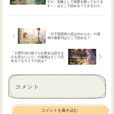
して最新話まで更新されており、期間
すが、花嫁として寵愛を賜っておりま
限定の無料キャンペーンも実施中。ど
す～」はどこで読める？できるだけお
こで読めるのか、今いちばん確実な入
得に読む方法は？DMMブックス、コ
手方法を詳しく解説しています。
ミックシーモア、ebookjapan、
BookLive!など、現在配信中の電子書
籍サイトを最新情報で詳しく解説。読
めるサイト・読めないサイトの違い
や、単話配信・無料試し読みの有無も
「日下部課長の恋はやわらか」の漫
わかりやすくまとめています。
画や最新刊はどこで読める？
「人間不信の捨てられ聖女は恋する
心を見ないふり」の漫画はどこで読
める？なろうで小説は？
コメント
コメントを書き込む