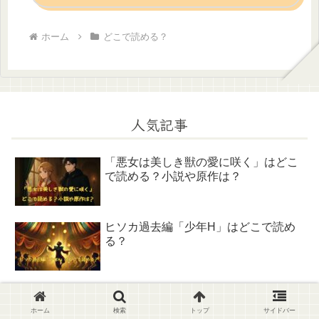
ホーム
どこで読める？
人気記事
「悪女は美しき獣の愛に咲く」はどこ
で読める？小説や原作は？
ヒソカ過去編「少年H」はどこで読め
る？
その後のドラゴンボール真はどこで読
める？無料はどこ？
ホーム
検索
トップ
サイドバー