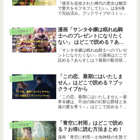
に頼らずお得に！
正規サービス利用のポイントを詳しく
『後宮を追放された稀代の悪女は離宮
紹介します。
で愛犬をモフモフしてたい』は全6巻
で完結済み。ブックライブやコミック
シーモア、DMMブックス、
ebookjapan、BOOK☆WALKER、
Kindleなど主要電子書籍ストアで配信
漫画「サンタ令嬢は眠れぬ騎
どこで読める？
中。1巻無料や試し読みキャンペーン
士へのプレゼントになりたく
もあり、どこで読めるか迷う人に最新
ない」 はどこで読める？あら
の配信状況を詳しく解説します。
すじは？
「サンタ令嬢は眠れぬ騎士へのプレゼ
ントになりたくない」の漫画はどこで
読める？あらすじは？最新の配信状況
を調査し、Renta！・コミックシーモ
ア・DMMブックス・ebookjapanなど
主要電子書籍サイトを網羅的にまとめ
「この恋、最期にはいたしま
どこで読める？
ました。無料で読める場所や読み放題
せん」はどこで読める？ブッ
の有無、配信状況の違いもわかりやす
クライブから
く解説します。
『この恋、最期にはいたしません～薬
草令嬢は、不治の病の幻影公爵様と永
遠の愛を誓う～』はどこで読める？最
新配信状況を徹底調査。ブックライブ
（BookLive!）独占で読めるオリジナ
ル作品として展開され、他の電子書籍
「青空に村雨」はどこで読め
どこで読める？
ストア（DMMブックス・
る？お得に読む方法まとめ！
ebookjapan・コミックシーモア・ブッ
コミなど）では未配信です。分冊版と
漫画「青空に村雨～土地神様の生贄で