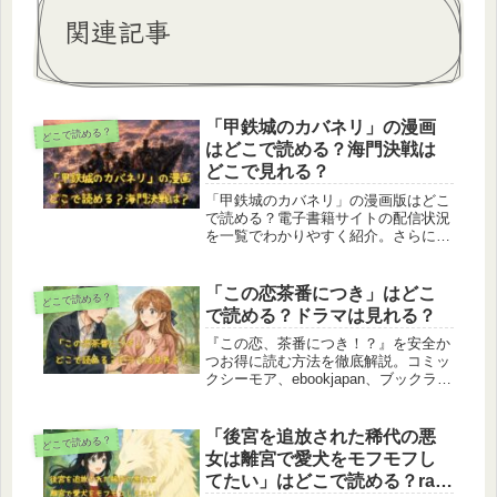
関連記事
「甲鉄城のカバネリ」の漫画
どこで読める？
はどこで読める？海門決戦は
どこで見れる？
「甲鉄城のカバネリ」の漫画版はどこ
で読める？電子書籍サイトの配信状況
を一覧でわかりやすく紹介。さらに、
劇場版『海門決戦』の視聴方法や、公
式ノベライズ小説の情報、作品のあら
すじ・登場人物・見どころまでまとめ
「この恋茶番につき」はどこ
どこで読める？
て解説しています。
で読める？ドラマは見れる？
『この恋、茶番につき！？』を安全か
つお得に読む方法を徹底解説。コミッ
クシーモア、ebookjapan、ブックライ
ブ、DMMブックス、まんが王国など
主要電子書籍ストアの配信状況や、単
行本・分冊版の取り扱い、期間限定の
「後宮を追放された稀代の悪
どこで読める？
無料キャンペーンや割引クーポン情報
女は離宮で愛犬をモフモフし
も網羅。最新刊の発売日や見どころに
てたい」はどこで読める？raw
も触れ、安心して作品を楽しむための