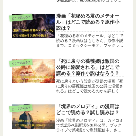
を徹底解説！eBookJapanやコミック
シーモアなどの特徴やクーポン情報、
ネタバレ最終回やドラマ化の可能性も
ご紹介。愛と信頼を描いたスリリング
漫画「花秘める君のメテオー
どこで読める？
なデスゲームを今すぐチェック！
ル」はどこで読める？原作小
説は？
「花秘める君のメテオール」はどこで
読める？漫画版はもちろん、原作小説
まで。コミックシーモア、ブックライ
ブ、ブッコミ、Renta!など最新の配信
サイト情報を徹底調査。あらすじ、ネ
タバレ、登場人物、完結状況や最終回
「死に戻りの薔薇姫は敵国の
どこで読める？
情報、ネタバレまで詳しくまとめてい
公爵に溺愛される」はどこで
ます。
読める？原作小説はなろう？
死に戻りという設定が話題の漫画『死
に戻りの薔薇姫は敵国の公爵に溺愛さ
れる』はどこで読めるのかを詳しく解
説しています。公式連載サイトや電子
書籍サービスの配信状況、原作小説の
有無、rawなど違法閲覧がNGな理由も
「境界のメロディ」の漫画は
どこで読める？
含めて、初めて読む方にもわかりやす
どこで読める？試し読みは？
くまとめました。安全に読める正規の
方法を探している方はぜひ参考にして
漫画『境界のメロディ』は、カドコミ
ください。
で第1話や最新話を無料公開、ブック
ライブで第4話まで単話配信中。さら
に電子版ヤングエースで最新話を最速