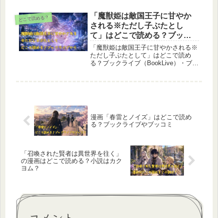
で読め、2025年11月25日にはコミッ
クス第1巻も発売予定です。どこで読
「魔獣姫は敵国王子に甘やか
どこで読める？
めるか徹底解説します。
される※ただし子ぶたとし
て」はどこで読める？ブック
ライブから
「魔獣姫は敵国王子に甘やかされる※
ただし子ぶたとして」はどこで読め
る？ブックライブ（BookLive）・ブッ
コミをはじめとした最新の配信状況を
徹底調査しました。無料で読めるか、
独占先行配信の有無、あらすじや登場
人物、作品の見どころまでわかりやす
く解説します。
漫画「春雷とノイズ」はどこで読め
る？ブックライブやブッコミ
「召喚された賢者は異世界を往く」
の漫画はどこで読める？小説はカク
ヨム？
コメント