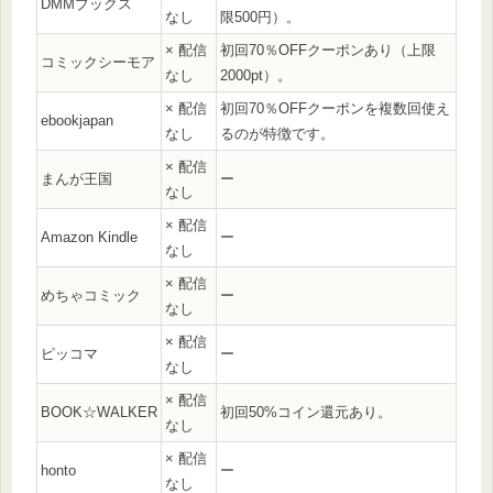
DMMブックス
なし
限500円）。
× 配信
初回70％OFFクーポンあり（上限
コミックシーモア
なし
2000pt）。
× 配信
初回70％OFFクーポンを複数回使え
ebookjapan
なし
るのが特徴です。
× 配信
まんが王国
ー
なし
× 配信
Amazon Kindle
ー
なし
× 配信
めちゃコミック
ー
なし
× 配信
ピッコマ
ー
なし
× 配信
BOOK☆WALKER
初回50%コイン還元あり。
なし
× 配信
honto
ー
なし