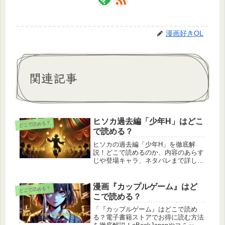
漫画好きOL
関連記事
ヒソカ過去編「少年H」はどこ
どこで読める？
で読める？
ヒソカの過去編「少年H」を徹底解
説！どこで読めるのか、内容のあらす
じや登場キャラ、ネタバレまで詳しく
紹介。現在の閲覧状況や公式情報も要
チェック！安全で正規の方法で楽しむ
ための注意点も解説しています。
漫画『カップルゲーム』はど
どこで読める？
こで読める？
「『カップルゲーム』はどこで読め
る？電子書籍ストアでお得に読む方法