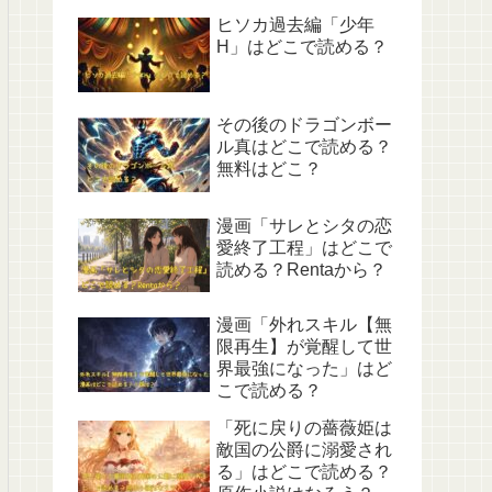
ヒソカ過去編「少年
H」はどこで読める？
その後のドラゴンボー
ル真はどこで読める？
無料はどこ？
漫画「サレとシタの恋
愛終了工程」はどこで
読める？Rentaから？
漫画「外れスキル【無
限再生】が覚醒して世
界最強になった」はど
こで読める？
「死に戻りの薔薇姫は
敵国の公爵に溺愛され
る」はどこで読める？