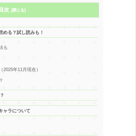
目次
読める？試し読みも！
法も
025年11月現在）
？
？
キャラについて