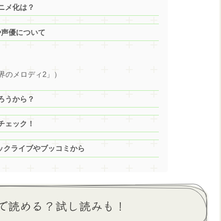
ニメ化は？
や声優について
界のメロディ2」）
ろうから？
チェック！
ブックライブやブッコミから
で読める？試し読みも！