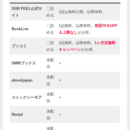
OUR FEEL公式サ
〇読
1話は無料公開。以降有料。
イト
める
〇読
1話無料。以降有料。
初回70％OFF
BookLive
める
＆上限なし
がお得。
〇読
1話無料。以降有料。
1ヶ月目無料
ブッコミ
める
キャンペーン
がお得。
未配
DMMブックス
×
信
未配
ebookjapan
×
信
未配
コミックシーモア
×
信
未配
Renta!
×
信
未配