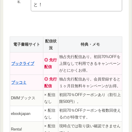
私
と！
配信状
電子書籍サイト
特典・メモ
況
独占先行配信あり。初回70%OFFを
◎ 先行
ブックライブ
上限なしで利用できるキャンペーン
配信
がとにかくお得。
◎ 先行
独占先行配信あり。会員登録すると
ブッコミ
配信
１ヶ月目無料キャンペーンがお得。
× 配信
初回70％OFFクーポンあり（割引上
DMMブックス
なし
限500円）。
× 配信
初回70％OFFクーポンを複数回使え
ebookjapan
なし
るのが特徴です。
× 配信
現時点では取り扱い確認できません
Renta!