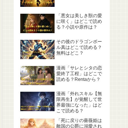
「悪女は美しき獣の愛
に咲く」はどこで読め
る？小説や原作は？
その後のドラゴンボー
ル真はどこで読める？
無料はどこ？
漫画「サレとシタの恋
愛終了工程」はどこで
読める？Rentaから？
漫画「外れスキル【無
限再生】が覚醒して世
界最強になった」はど
こで読める？
「死に戻りの薔薇姫は
敵国の公爵に溺愛され