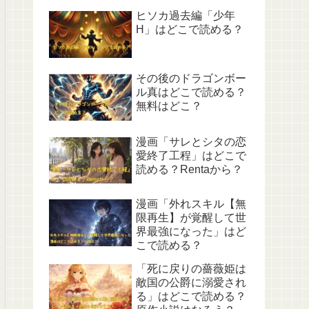
ヒソカ過去編「少年
H」はどこで読める？
その後のドラゴンボー
ル真はどこで読める？
無料はどこ？
漫画「サレとシタの恋
愛終了工程」はどこで
読める？Rentaから？
漫画「外れスキル【無
限再生】が覚醒して世
界最強になった」はど
こで読める？
「死に戻りの薔薇姫は
敵国の公爵に溺愛され
る」はどこで読める？