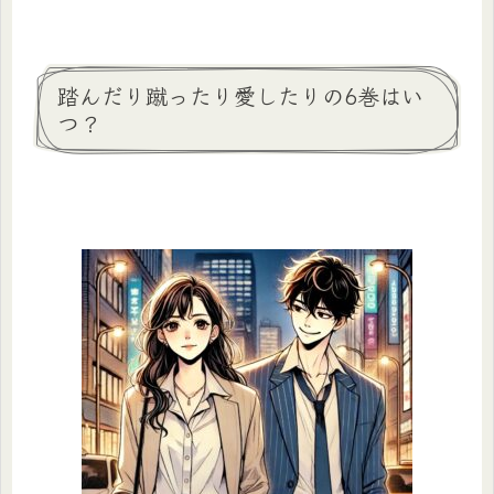
踏んだり蹴ったり愛したりの6巻はい
つ？