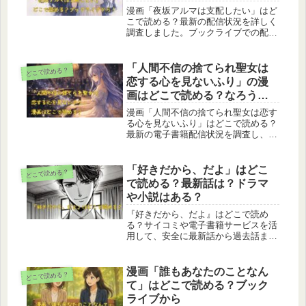
漫画「夜坂アルマは支配したい」はど
こで読める？最新の配信状況を詳しく
調査しました。ブックライブでの配信
情報を中心に、DMMブックス、
ebookjapan、コミックシーモア、
Renta！など主要な電子書店で読める
「人間不信の捨てられ聖女は
どこで読める？
かどうかを一覧でわかりやすくまとめ
恋する心を見ないふり」の漫
ています。今すぐ確実に読める電子書
画はどこで読める？なろうで
籍サービスを知りたい方は必見です。
小説は？
漫画「人間不信の捨てられ聖女は恋す
る心を見ないふり」はどこで読める？
最新の電子書籍配信状況を調査し、ブ
ックライブ、ブッコミ、Renta！など
読めるサイトを一覧でまとめました。
さらに、読めないサイトも含めた配信
「好きだから、だよ」はどこ
どこで読める？
状況の比較表や作品のあらすじ、登場
で読める？最新話は？ドラマ
人物についても解説しています。これ
や小説はある？
から作品を読みたい方は、どの電子書
籍サービスで読めるのかをぜひチェッ
『好きだから、だよ』はどこで読め
クしてみてください。
る？サイコミや電子書籍サービスを活
用して、安全に最新話から過去話まで
楽しむ方法を解説！無料・有料の選択
肢や違法サイトの注意点、各サービス
の特徴を徹底比較。初心者でも安心の
漫画「誰もあなたのことなん
どこで読める？
漫画ガイドです。
て」はどこで読める？ブック
ライブから