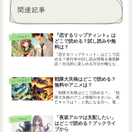
関連記事
『恋するリップティント』は
どこで読める？
どこで読める？試し読みや無
料は？
『恋するリップティント』はどこで読
める？単行本や試し読み情報を徹底解
説！合法的に楽しめる方法や楠なな先
生の魅力、続巻の展開予測まで、初心
者にもわかりやすくご紹介します。試
し読みの活用や安全な選択肢を確認し
戦隊大失格はどこで読める？
どこで読める？
て、恋愛漫画の世界を満喫しましょ
無料やアニメは？
う！
「戦隊大失格はどこで読める？」「戦
隊大失格のアニメ情報やネタバレ、死
亡キャラは？」と気になる方へ。電子
書籍の配信サービス一覧、無料・有料
の視聴方法、アニメ化情報、主要キャ
ラの死亡シーンまで徹底解説！お得に
「夜坂アルマは支配したい」
どこで読める？
読む方法も紹介。【最新情報更新中】
はどこで読める？ブックライ
ブから