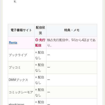
私
配信状
電子書籍サイト
特典・メモ
況
◎ 先行
独占先行配信中。5/1から4話まであ
Renta
配信
り。
× 配信
ブックライブ
ー
なし
× 配信
ブッコミ
ー
なし
× 配信
DMMブックス
ー
なし
× 配信
コミックシーモア
ー
なし
× 配信
ebookjapan
ー