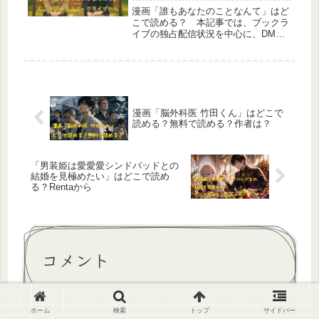
漫画「誰もあなたのことなんて」はど
こで読める？ 本記事では、ブックラ
イブの独占配信状況を中心に、DMM
ブックス・ebookjapan・コミックシー
モア・Renta！など主要電子書籍スト
アをすべて調査し、最新の配信有無を
わかりやすく解説します。試し読みの
範囲や注意点、読み放題サービスで読
めるかどうかまで完全網羅。これから
漫画「脳外科医 竹田くん」はどこで
読み始めたい方に向けて、最も確実な
読める？無料で読める？作者は？
閲覧方法を丁寧にまとめています。
「男装姫は愛愛愛シンドバッドとの
結婚を見極めたい」はどこで読め
る？Rentaから
コメント
ホーム
検索
トップ
サイドバー