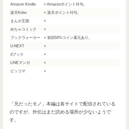
Amazon Kindle
× Amazonポイント付与。
楽天Kobo
× 楽天ポイント付与。
まんが王国
×
めちゃコミック
×
ブックウォーカー
× 初回50%コイン還元あり。
U-NEXT
×
dブック
×
LINEマンガ
×
ピッコマ
×
「兄だったモノ」本編は各サイトで配信されている
のですが、外伝はまだ読める場所が少ないようで
す。