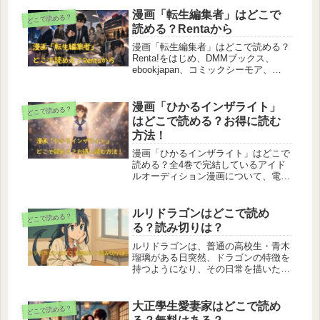
クシーモア、Renta！など主要サービ
スを比較し、読めるサイト・読めない
漫画「転生編集者」はどこで
どこで読める？
サイトをわかりやすくまとめていま
読める？Rentaから
す。さらに、あらすじ、登場人物、原
作小説の有無、作品の見どころまで詳
漫画「転生編集者」はどこで読める？
しく解説します。
Renta!をはじめ、DMMブックス、
ebookjapan、コミックシーモア、
BookLive、ブッコミなど主要電子書籍
サービスの配信状況を徹底調査しまし
た。異世界編集者との違いは？無料で
漫画「ひかるインザライト」
どこで読める？
読める方法や作品のあらすじ、登場人
はどこで読める？お得に読む
物、見どころ、単行本の有無までわか
方法！
りやすく解説します。
漫画「ひかるインザライト」はどこで
読める？全4巻で完結しているアイド
ルオーディション漫画について、電子
書籍で読めるサイトや読み方をわかり
やすく解説。打ち切り説や最終回ネタ
バレを踏まえた上で、初めて読む人に
ルリドラゴンはどこで読め
どこで読める？
もおすすめのポイントをまとめていま
る？読み切りは？
す。
​ルリドラゴンは、普通の高校生・青木
瑠璃がある日突然、ドラゴンの特徴を
持つようになり、その日常を描いたフ
ァンタジー作品です。​ルリドラゴンは
どこで読める？とお探しの方へ、合法
的かつ効率的に楽しむ方法をご紹介し
大正學生愛妻家はどこで読め
どこで読める？
ます。​本編はもちろん、読み切り...