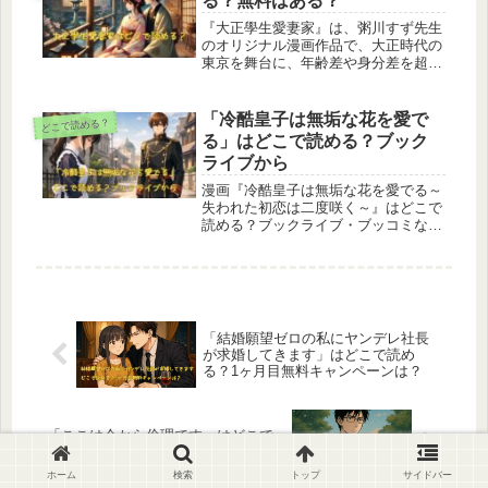
る？無料はある？
『大正學生愛妻家』は、粥川すず先生
のオリジナル漫画作品で、大正時代の
東京を舞台に、年齢差や身分差を超え
た新婚生活を描いています。本作は、
紙の書籍として全国の書店やオンライ
ン書店で購入できるほか、Amazon
「冷酷皇子は無垢な花を愛で
どこで読める？
KindleやBookLive!、Renta!などの電子
る」はどこで読める？ブック
書籍ストアでも配信されています。各
ライブから
サービスで試し読みが可能な場合もあ
りますので、ご自身の利用しやすい方
漫画『冷酷皇子は無垢な花を愛でる～
法で作品をお楽しみください。
失われた初恋は二度咲く～』はどこで
読める？ブックライブ・ブッコミなど
主要電子書籍サイトをWEBで徹底調
査し、読める・読めない配信状況をわ
かりやすくまとめました。今すぐ読め
る確実な方法を知りたい方は必見で
す。
「結婚願望ゼロの私にヤンデレ社長
が求婚してきます」はどこで読め
る？1ヶ月目無料キャンペーンは？
「ここは今から倫理です」はどこで
読める？無料でも読める？
ホーム
検索
トップ
サイドバー