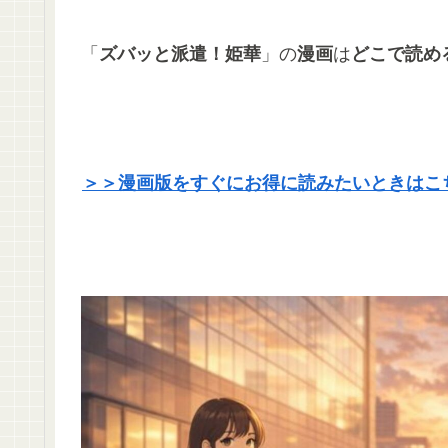
「
ズバッと派遣！姫華
」の
漫画
は
どこで読め
＞＞漫画版をすぐにお得に読みたいときはこ