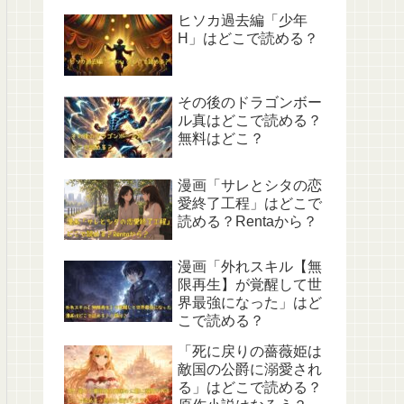
ヒソカ過去編「少年
H」はどこで読める？
その後のドラゴンボー
ル真はどこで読める？
無料はどこ？
漫画「サレとシタの恋
愛終了工程」はどこで
読める？Rentaから？
漫画「外れスキル【無
限再生】が覚醒して世
界最強になった」はど
こで読める？
「死に戻りの薔薇姫は
敵国の公爵に溺愛され
る」はどこで読める？