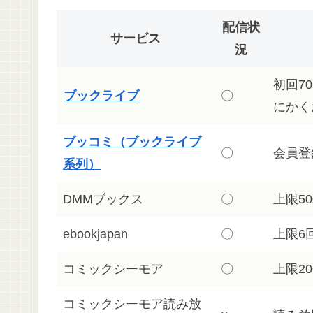
配信状
サービス
況
初回7
ブックライブ
〇
にかく
ブッコミ（ブックライブ
〇
会員登
系列）
DMMブックス
〇
上限5
ebookjapan
〇
上限6
コミックシーモア
〇
上限20
コミックシーモア読み放