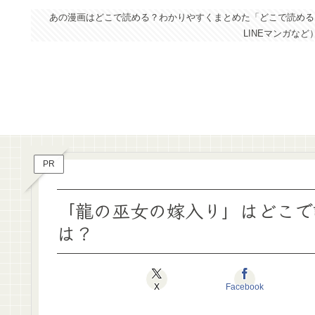
あの漫画はどこで読める？わかりやすくまとめた「どこで読めるドッ
LINEマンガな
PR
「龍の巫女の嫁入り」はどこで
は？
X
Facebook