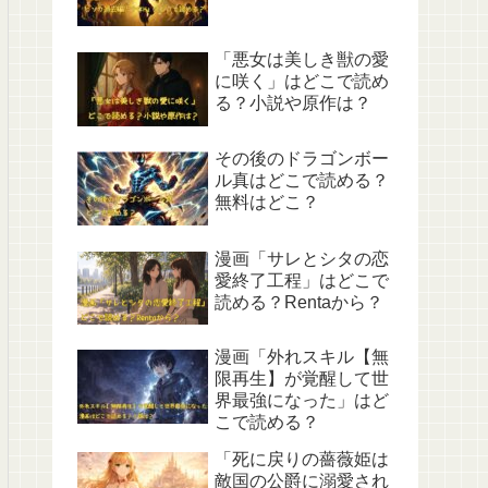
「悪女は美しき獣の愛
に咲く」はどこで読め
る？小説や原作は？
その後のドラゴンボー
ル真はどこで読める？
無料はどこ？
漫画「サレとシタの恋
愛終了工程」はどこで
読める？Rentaから？
漫画「外れスキル【無
限再生】が覚醒して世
界最強になった」はど
こで読める？
「死に戻りの薔薇姫は
敵国の公爵に溺愛され