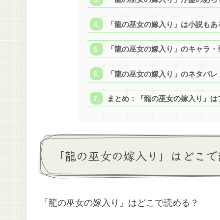
「龍の巫女の嫁入り」は小説もあ
「龍の巫女の嫁入り」のキャラ・
「龍の巫女の嫁入り」のネタバレ
まとめ：『龍の巫女の嫁入り』は
「龍の巫女の嫁入り」はどこで
「龍の巫女の嫁入り」はどこで読める？