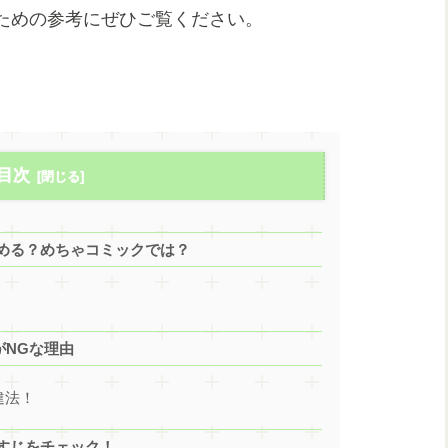
ための参考にぜひご覧ください。
目次
める？めちゃコミックでは？
がNGな理由
違法！
すじをチェック！