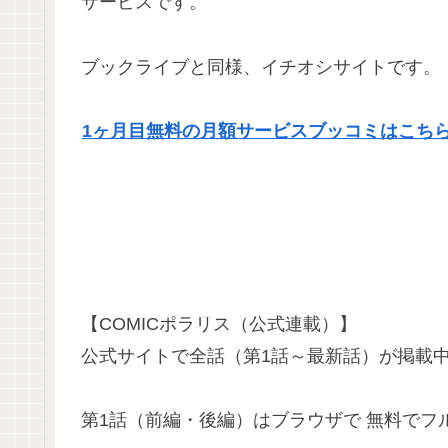
サービスです。
ブックライブと同様、イチオシサイトです。
1ヶ月目無料の月額サービスブッコミはこち
【COMICポラリス（公式連載）】
公式サイトで全話（第1話～最新話）が掲載
第1話（前編・後編）はブラウザで 無料でフ