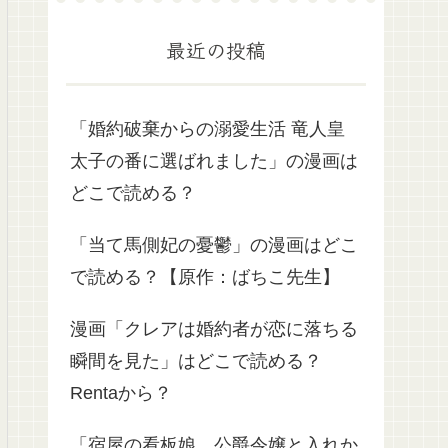
最近の投稿
「婚約破棄からの溺愛生活 竜人皇
太子の番に選ばれました」の漫画は
どこで読める？
「当て馬側妃の憂鬱」の漫画はどこ
で読める？【原作：ばちこ先生】
漫画「クレアは婚約者が恋に落ちる
瞬間を見た」はどこで読める？
Rentaから？
「宿屋の看板娘、公爵令嬢と入れか