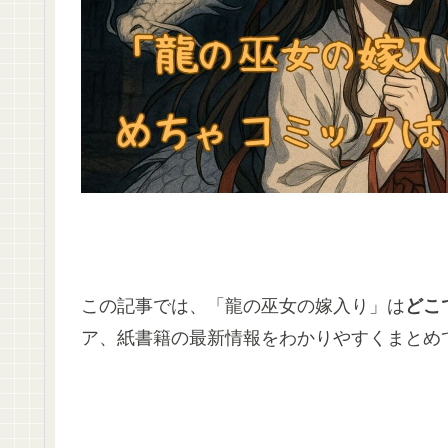
この記事では、「龍の巫女の嫁入り」は
どこ
ア、紙書籍の最新情報をわかりやすくまとめ