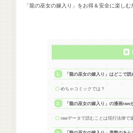
「龍の巫女の嫁入り」をお得＆安全に楽しむ
「龍の巫女の嫁入り」はどこで読
めちゃコミックでは？
「龍の巫女の嫁入り」の漫画raw
rawデータで読むことは現行法律で
「龍の巫女の嫁入り」序盤のあら