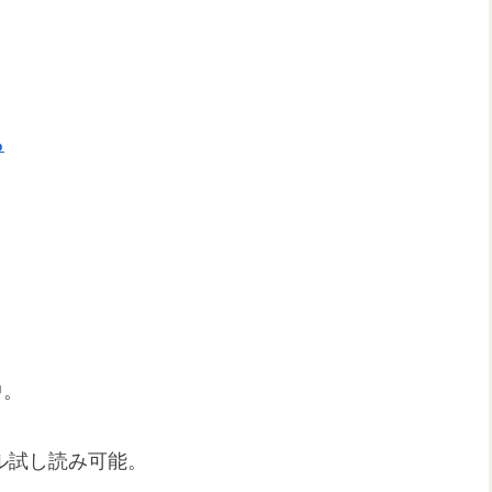
ら
中。
ル試し読み可能。