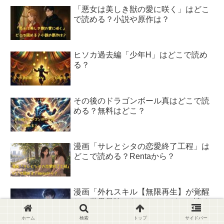
「悪女は美しき獣の愛に咲く」はどこ
で読める？小説や原作は？
ヒソカ過去編「少年H」はどこで読め
る？
その後のドラゴンボール真はどこで読
める？無料はどこ？
漫画「サレとシタの恋愛終了工程」は
どこで読める？Rentaから？
漫画「外れスキル【無限再生】が覚醒
して世界最強になった」はどこで読め
る？
ホーム
検索
トップ
サイドバー