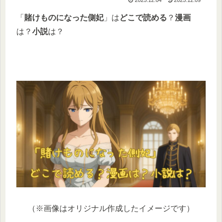
「
賭けものになった側妃
」は
どこで読める
？
漫画
は？
小説
は？
（※画像はオリジナル作成したイメージです）