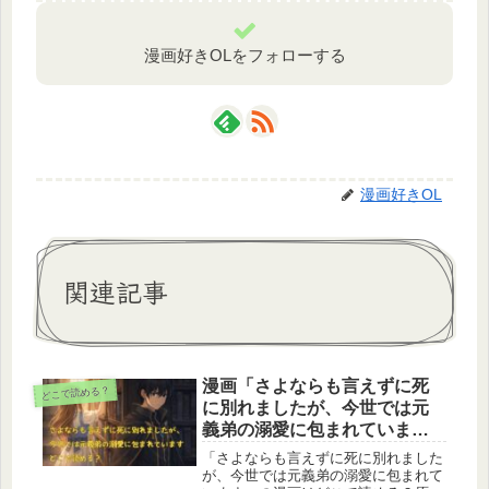
漫画好きOLをフォローする
漫画好きOL
関連記事
漫画「さよならも言えずに死
どこで読める？
に別れましたが、今世では元
義弟の溺愛に包まれていま
す」はどこで読める？
「さよならも言えずに死に別れました
が、今世では元義弟の溺愛に包まれて