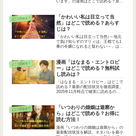
います」の漫画はどこで読める？原作
小説・コミック版それぞれの配信状況
を、DMMブックス、ebookjapan、コ
ミックシーモア、ブックライブ、ブッ
「かわいい私は目立って当
どこで読める？
コミ、Renta！など主要電子書籍サイ
然」はどこで読める？あらす
トごとに徹底調査。読めるサイト・読
じは？
めないサイトを一覧表でわかりやすく
まとめています。
「かわいい私は目立って当然♪～地元
で負け知らずのマリィは、王都でも1
番の令嬢になれると疑わない～」はど
こで読める？あらすじは？最新の配信
状況を徹底調査。ブックライブ・ブッ
コミなど電子書籍ストアの配信有無を
漫画「はなまる・エントロピ
どこで読める？
正確にまとめました。読めるサイト・
ー」はどこで読める？無料試
読めないサイトを一覧表で分かりやす
し読みは？
く解説し、確実に読める方法も紹介し
ています。電子専売作品のため、配信
「はなまる・エントロピー」はどこで
状況を知りたい方は必見です。
読める？最新の配信状況を徹底調査。
2025年11月時点で確実に読めるの
は、公式連載のcomicブーストと、先
行配信中のRenta!のみ。DMMブック
スやebookjapan、コミックシーモアな
「いつわりの婚姻は遊廓か
どこで読める？
ど主要電子書店の現状もまとめ、今す
ら」はどこで読める？お得に
ぐ読めるサイト・まだ読めないサイト
読む方法！
を完全網羅。読み始める前にチェック
しておきたい最新ガイドです。
漫画『いつわりの婚姻は遊廓から』の
最新配信状況を解説。ネタバレを最小