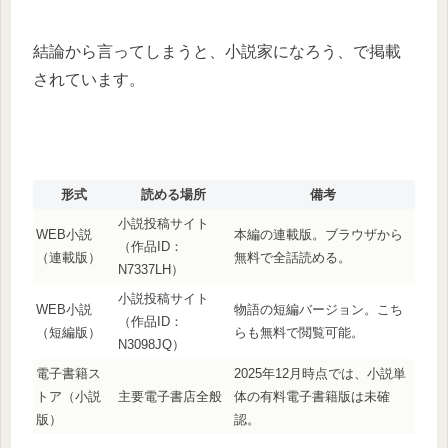
結論から言ってしまうと、小説家になろう、で掲載
されています。
形式
読める場所
備考
小説投稿サイト
WEB小説
本編の連載版。ブラウザから
（作品ID：
（連載版）
無料で全話読める。
N7337LH）
小説投稿サイト
WEB小説
物語の短編バージョン。こち
（作品ID：
（短編版）
らも無料で閲覧可能。
N3098JQ）
電子書籍ス
2025年12月時点では、小説単
トア（小説
主要電子書店全般
体の有料電子書籍版は未確
版）
認。