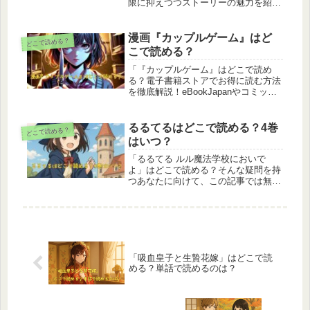
限に抑えつつストーリーの魅力を紹介
し、現在どこで読めるのかを正確にま
とめています。2025年10月時点では
ブックライブで第1〜7話を配信中。違
漫画『カップルゲーム』はど
どこで読める？
法なrawやzipではなく、正規サービス
こで読める？
で安全に楽しみましょう。
「『カップルゲーム』はどこで読め
る？電子書籍ストアでお得に読む方法
を徹底解説！eBookJapanやコミック
シーモアなどの特徴やクーポン情報、
ネタバレ最終回やドラマ化の可能性も
ご紹介。愛と信頼を描いたスリリング
るるてるはどこで読める？4巻
どこで読める？
なデスゲームを今すぐチェック！
はいつ？
「るるてる ルル魔法学校においで
よ」はどこで読める？そんな疑問を持
つあなたに向けて、この記事では無料
で読めるアプリからお得に購入できる
電子書籍サービスまで徹底解説。違法
サイトとの違いや、安全・安心に楽し
めるおすすめの読み方もご紹介。これ
から「るるてる」を読み始めたい初心
者の方にもわかりやすく、信頼できる
「吸血皇子と生贄花嫁」はどこで読
情報をお届けします。
める？単話で読めるのは？