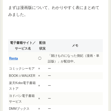
まずは漫画版について、わかりやすく表にまとめて
みました。
電子書籍サイト／
配信
メモ
サービス名
状況
「賭けものになった側妃（漫画・単
Renta
◯
話版）」が配信中。
コミックシーモア
×
ー
BOOK☆WALKER
×
ー
楽天Kobo電子書籍
×
ー
ストア
ヨドバシ電子書籍
×
ー
サービス
DMMブックス
×
ー