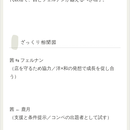
ざっくり相関図
茜 ⇆ フェルナン
（店を守るため協力／洋×和の発想で成長を促し合
う）
茜 ← 鹿月
（支援と条件提示／コンペの出題者として試す）