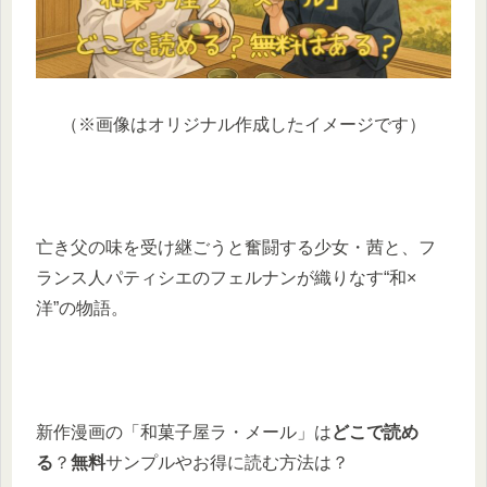
（※画像はオリジナル作成したイメージです）
亡き父の味を受け継ごうと奮闘する少女・茜と、フ
ランス人パティシエのフェルナンが織りなす“和×
洋”の物語。
新作漫画の「和菓子屋ラ・メール」は
どこで読め
る
？
無料
サンプルやお得に読む方法は？