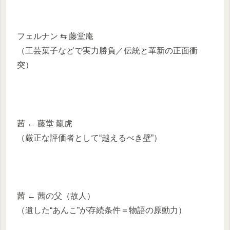
フェルナン ⇆ 藤堂庵
（工芸菓子などで実力勝負／伝統と革新の正面衝
突）
茜 ← 藤堂 龍虎
（厳正な評価者として“越えるべき壁”）
茜 ← 茜の父（故人）
（遺した“あんこ”が存続条件＝物語の原動力）