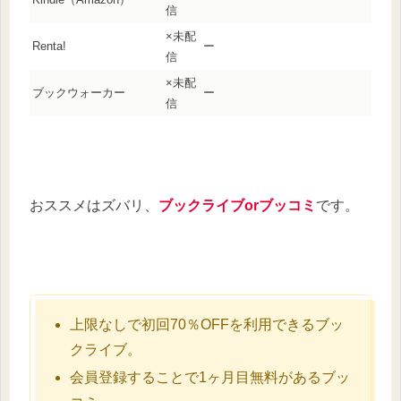
信
×未配
Renta!
ー
信
×未配
ブックウォーカー
ー
信
おススメはズバリ、
ブックライブorブッコミ
です。
上限なしで初回70％OFFを利用できるブッ
クライブ。
会員登録することで1ヶ月目無料があるブッ