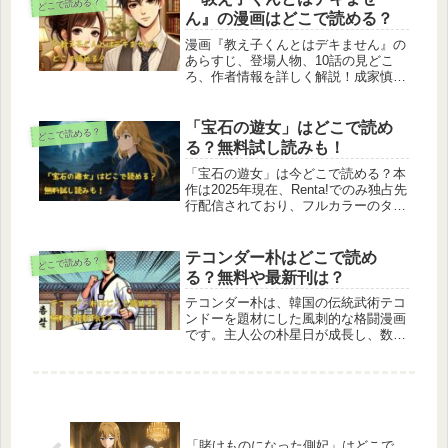
どこで読める？
配信状況をわかりやすく丁寧にまとめ
ん』の漫画はどこで読める？
ました。
漫画『教え子くんとはデキません』の
あらすじ、登場人物、10話の見どこ
ろ、作者情報を詳しく解説！成家慎一
郎先生の年の差ラブコメディを安全に
楽しむ正規の読み方や各プラットフォ
ームを徹底紹介。ファン必見の記事で
「宝石の遊女」はどこで読め
どこで読める？
す！
る？無料試し読みも！
「宝石の遊女」は今どこで読める？本
作は2025年現在、Renta!でのみ独占先
行配信されており、フルカラーのタテ
コミ形式でシーズン1が一挙公開され
ています。他の主要電子書店ではまだ
配信されていないため、合法的に読め
テコンダー朴はどこで読め
どこで読める？
るのはRenta!だけ。第1話無料で試し
る？無料や最新刊は？
読みできるため、作品を始めるなら
Renta!が最も確実です。
テコンダー朴は、韓国の伝統武術テコ
ンドーを題材にした風刺的な格闘漫画
です。主人公の朴星日が成長し、数々
の試練を乗り越えながら社会問題や文
化的対立に向き合っていく様子を描い
ています。本作は、ユーモアと社会的
メッセージが交差し、読者に深い考察
を...
「賭けものになった側妃」はどこで