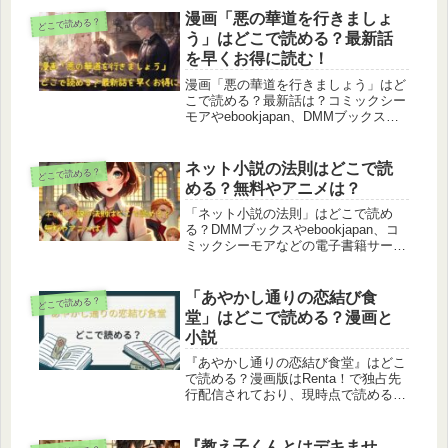
漫画「悪の華道を行きましょ
どこで読める？
う」はどこで読める？最新話
を早くお得に読む！
漫画「悪の華道を行きましょう」はど
こで読める？最新話は？コミックシー
モアやebookjapan、DMMブックス、
ブックライブ、Renta！などの配信状
況を徹底調査。あらすじや登場人物、
原作小説の有無、アニメ化情報、7巻
ネット小説の法則はどこで読
どこで読める？
発売日、完結状況までわかりやすくま
める？無料やアニメは？
とめています。購入前に知りたい情報
を網羅した完全ガイドです。
「ネット小説の法則」はどこで読め
る？DMMブックスやebookjapan、コ
ミックシーモアなどの電子書籍サービ
スを比較し、無料で読む方法や英語版
情報も解説。違法サイトの注意点や安
全に楽しむコツも紹介します！
「あやかし通りの恋結び食
どこで読める？
堂」はどこで読める？漫画と
小説
『あやかし通りの恋結び食堂』はどこ
で読める？漫画版はRenta！で独占先
行配信されており、現時点で読める電
子書店はRenta！のみ。原作小説はカ
クヨム・ノベマ！・エブリスタで無料
公開中です。漫画と小説、それぞれの
『教え子くんとはデキませ