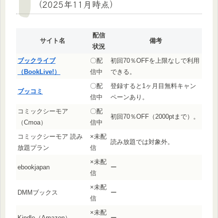
（2025年11月時点）
配信
サイト名
備考
状況
ブックライブ
〇配
初回70％OFFを上限なしで利用
（BookLive!）
信中
できる。
〇配
登録すると1ヶ月目無料キャン
ブッコミ
信中
ペーンあり。
コミックシーモア
〇配
初回70％OFF（2000ptまで）。
（Cmoa）
信中
コミックシーモア 読み
×未配
読み放題では対象外。
放題プラン
信
×未配
ebookjapan
ー
信
×未配
DMMブックス
ー
信
×未配
Kindle（Amazon）
ー