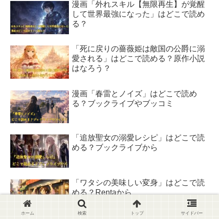
漫画「外れスキル【無限再生】が覚醒
して世界最強になった」はどこで読め
る？
「死に戻りの薔薇姫は敵国の公爵に溺
愛される」はどこで読める？原作小説
はなろう？
漫画「春雷とノイズ」はどこで読め
る？ブックライブやブッコミ
「追放聖女の溺愛レシピ」はどこで読
める？ブックライブから
「ワタシの美味しい変身」はどこで読
める？Rentaから
ホーム
検索
トップ
サイドバー