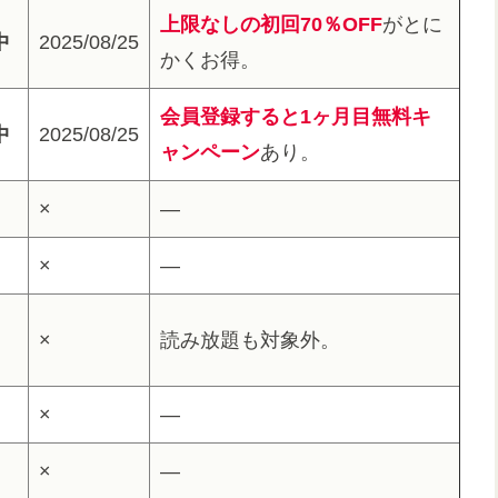
上限なしの初回70％OFF
がとに
中
2025/08/25
かくお得。
会員登録すると1ヶ月目無料キ
中
2025/08/25
ャンペーン
あり。
×
―
×
―
×
読み放題も対象外。
×
―
×
―