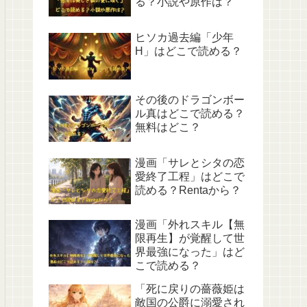
る？小説や原作は？
ヒソカ過去編「少年
H」はどこで読める？
その後のドラゴンボー
ル真はどこで読める？
無料はどこ？
漫画「サレとシタの恋
愛終了工程」はどこで
読める？Rentaから？
漫画「外れスキル【無
限再生】が覚醒して世
界最強になった」はど
こで読める？
「死に戻りの薔薇姫は
敵国の公爵に溺愛され