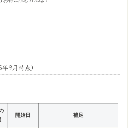
5年9月時点）
の
開始日
補足
態