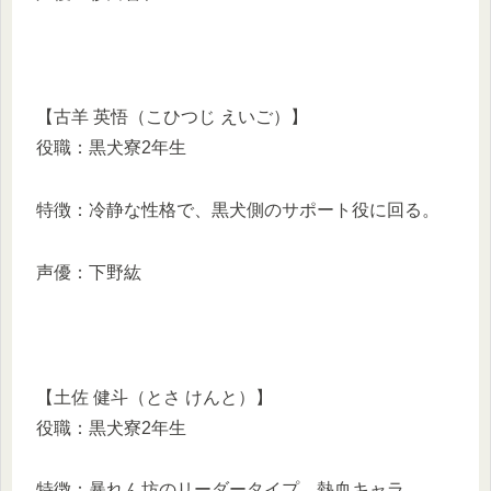
【古羊 英悟（こひつじ えいご）】
役職：黒犬寮2年生
特徴：冷静な性格で、黒犬側のサポート役に回る。
声優：下野紘
【土佐 健斗（とさ けんと）】
役職：黒犬寮2年生
特徴：暴れん坊のリーダータイプ、熱血キャラ。