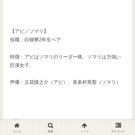
【アビ／ソマリ】
役職：白猫寮2年生ペア
特徴：アビはソマリのリーダー格、ソマリは力強い
巨漢女子。
声優：立花慎之介（アビ）、喜多村英梨（ソマリ）
その他印象的な脇役キャラ
ホーム
検索
トップ
サイドバー