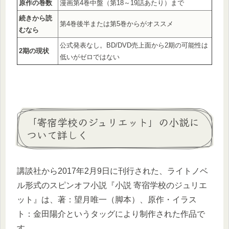
原作の巻数
漫画第4巻中盤（第18～19話あたり）まで
続きから読
第4巻後半または第5巻からがオススメ
むなら
公式発表なし。BD/DVD売上面から2期の可能性は
2期の現状
低いがゼロではない
「寄宿学校のジュリエット」の小説に
ついて詳しく
講談社から2017年2月9日に刊行された、ライトノベ
ル形式のスピンオフ小説『小説 寄宿学校のジュリエ
ット』は、著：望月唯一（脚本）、原作・イラス
ト：金田陽介というタッグにより制作された作品で
す。