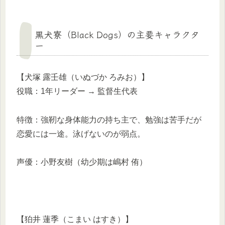
黒犬寮（Black Dogs）の主要キャラクタ
ー
【犬塚 露壬雄（いぬづか ろみお）】
役職：1年リーダー → 監督生代表
特徴：強靭な身体能力の持ち主で、勉強は苦手だが
恋愛には一途。泳げないのが弱点。
声優：小野友樹（幼少期は嶋村 侑）
【狛井 蓮季（こまい はすき）】