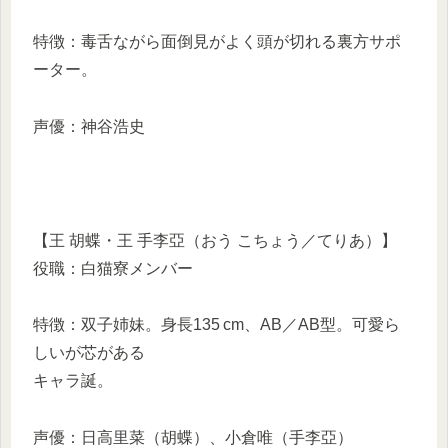
特徴：毒舌ながら面倒見がよく頭が切れる裏方サポ
ーター。
声優：神谷浩史
【王 胡蝶・王 手李亞（おう こちょう／てりあ）】
役職：白猫寮メンバー
特徴：双子姉妹。身長135 cm、AB／AB型。可愛ら
しいが芯がある
キャラ誕。
声優：日高里菜（胡蝶）、小倉唯（手李亞）