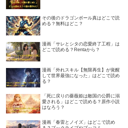
その後のドラゴンボール真はどこで読
める？無料はどこ？
漫画「サレとシタの恋愛終了工程」は
どこで読める？Rentaから？
漫画「外れスキル【無限再生】が覚醒
して世界最強になった」はどこで読め
る？
「死に戻りの薔薇姫は敵国の公爵に溺
愛される」はどこで読める？原作小説
はなろう？
漫画「春雷とノイズ」はどこで読め
る？ブックライブやブッコミ