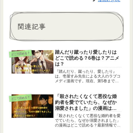
関連記事
踏んだり蹴ったり愛したりは
どこで読める？
どこで読める？6巻は？アニメ
は？
​『踏んだり、蹴ったり、愛したり』
は、壱屋すみ先生による大人のラブコ
メディ漫画です。​現在、第5巻まで発
売されており、次巻となる第6巻の発
売日は2025年9月23日頃と予想されて
います。 ​また、2022年12月には第1話
「殺されたくなくて悪役な婚
どこで読める？
を題材にしたボイスコミックが公開さ
約者を愛でていたら、なぜか
れ、内田雄馬さんと日笠陽子さんが主
溺愛されました」の漫画はど
要キャラクターを演じています。 ​最
こで読める？
新情報や今後の展開については、公式
「殺されたくなくて悪役な婚約者を愛
サイトや作者のSNSで随時発表されて
でていたら、なぜか溺愛されました」
います。
の漫画はどこで読める？最新情報で調
査しました。コミカライズは現在