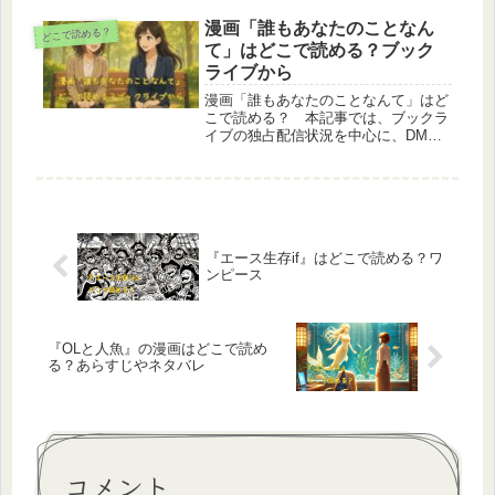
式ノベライズ小説の情報、作品のあら
すじ・登場人物・見どころまでまとめ
漫画「誰もあなたのことなん
どこで読める？
て解説しています。
て」はどこで読める？ブック
ライブから
漫画「誰もあなたのことなんて」はど
こで読める？ 本記事では、ブックラ
イブの独占配信状況を中心に、DMM
ブックス・ebookjapan・コミックシー
モア・Renta！など主要電子書籍スト
アをすべて調査し、最新の配信有無を
わかりやすく解説します。試し読みの
範囲や注意点、読み放題サービスで読
めるかどうかまで完全網羅。これから
『エース生存if』はどこで読める？ワ
読み始めたい方に向けて、最も確実な
ンピース
閲覧方法を丁寧にまとめています。
『OLと人魚』の漫画はどこで読め
る？あらすじやネタバレ
コメント