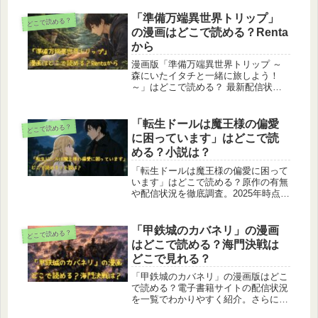
Renta！でのみ先行配信されており、
他の電子書籍ストアでは小説版のみの
「準備万端異世界トリップ」
どこで読める？
取り扱い、または配信終了となってい
の漫画はどこで読める？Renta
ます。安全に読む方法やrawサイトの
から
危険性についても解説し、公式で読め
る場所を分かりやすくまとめたガイド
漫画版「準備万端異世界トリップ ～
です。
森にいたイタチと一緒に旅しよう！
～」はどこで読める？ 最新配信状況
をもとに、マンガボックスで読めるの
か、DMMブックス・ebookjapan・コ
ミックシーモア・ブックライブ・ブッ
「転生ドールは魔王様の偏愛
どこで読める？
コミ・Renta！など主要電子書籍サー
に困っています」はどこで読
ビスで配信されているのかをわかりや
める？小説は？
すく整理しました。あわせて、原作小
説との違いや、今どこで読むのが確実
「転生ドールは魔王様の偏愛に困って
なのかもまとめています。
います」はどこで読める？原作の有無
や配信状況を徹底調査。2025年時点で
正規に読めるのはRenta！の独占先行
配信のみで、他ストアでは未配信。
raw・zipなどの違法サイトが危険な理
「甲鉄城のカバネリ」の漫画
どこで読める？
由や、原作が“漫画書き下ろし作品”で
はどこで読める？海門決戦は
ある点もわかりやすく解説します。安
どこで見れる？
全に読める公式ルートを知りたい方に
向けた最新まとめ。
「甲鉄城のカバネリ」の漫画版はどこ
で読める？電子書籍サイトの配信状況
を一覧でわかりやすく紹介。さらに、
劇場版『海門決戦』の視聴方法や、公