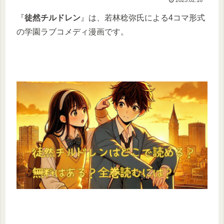
『
徒然チルドレン
』は、若林稔弥氏による4コマ形式
の学園ラブコメディ漫画です。