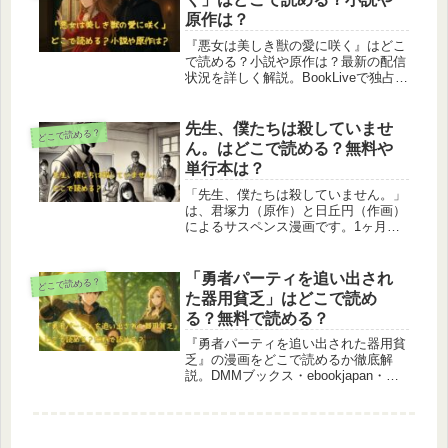
すくまとめています。
原作は？
『悪女は美しき獣の愛に咲く』はどこ
で読める？小説や原作は？最新の配信
状況を詳しく解説。BookLiveで独占先
行配信されており、単話版は最新話ま
で公開、さらに単行本1巻も電子・紙
で登場。公式サイトCOMICポラリス
先生、僕たちは殺していませ
どこで読める？
では期間限定の無料試し読みも可能。
ん。はどこで読める？無料や
DMMブックスやコミックシーモアで
単行本は？
は未配信のため、確実に読むなら
BookLiveがおすすめです。
「先生、僕たちは殺していません。」
は、君塚力（原作）と日丘円（作画）
によるサスペンス漫画です。1ヶ月目
無料キャンペーンがあるのは？→ブッ
コミ１ヶ月目無料キャンペーンのペー
ジはこちら先生、僕たちは殺していま
「勇者パーティを追い出され
どこで読める？
せん。を読みたいと考えている方のた
た器用貧乏」はどこで読め
め...
る？無料で読める？
『勇者パーティを追い出された器用貧
乏』の漫画をどこで読めるか徹底解
説。DMMブックス・ebookjapan・コ
ミックシーモア・ブックライブ・ブッ
コミ・Kindle・楽天Kobo・
BOOK☆WALKER・まんが王国・
hontoなど主要電子書店の最新配信状