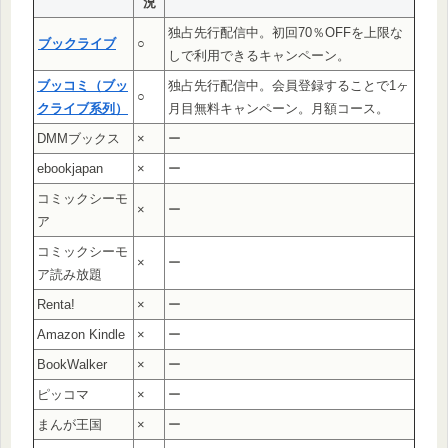
況
独占先行配信中。初回70％OFFを上限な
ブックライブ
○
しで利用できるキャンペーン。
ブッコミ（ブッ
独占先行配信中。会員登録することで1ヶ
○
クライブ系列）
月目無料キャンペーン。月額コース。
DMMブックス
×
ー
ebookjapan
×
ー
コミックシーモ
×
ー
ア
コミックシーモ
×
ー
ア読み放題
Renta!
×
ー
Amazon Kindle
×
ー
BookWalker
×
ー
ピッコマ
×
ー
まんが王国
×
ー