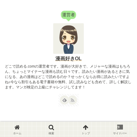
運営者
漫画好きOL
どこで読める.comの運営者です。漫画が大好きで、メジャーな漫画はもちろ
ん、ちょっとマイナーな漫画も読む日々です。読みたい漫画があるときに気
になる、あの漫画はどこで読めるのか？せっかくならお得に読みたいですよ
ね♪今なら割引もある電子書籍や無料、試し読みなども含めて、詳しく解説し
ます。マンガ検定の上級にチャレンジしてます！
どこで読めるドットコム
ホーム
検索
トップ
サイドバー