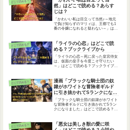
どこで読める？
然」はどこで読める？あらす
じは？
「かわいい私は目立って当然♪～地元
で負け知らずのマリィは、王都でも1
番の令嬢になれると疑わない～」はど
こで読める？あらすじは？最新の配信
状況を徹底調査。ブックライブ・ブッ
コミなど電子書籍ストアの配信有無を
「ライラの心恋」はどこで読
どこで読める？
正確にまとめました。読めるサイト・
める？ブックライブから
読めないサイトを一覧表で分かりやす
く解説し、確実に読める方法も紹介し
「ライラの心恋～死に戻った皇宮侍女
ています。電子専売作品のため、配信
は、仮面の皇子を今度こそ守りたい
状況を知りたい方は必見です。
～」はどこで読める？ブックライブ、
ブッコミ、DMMブックス、
ebookjapan、コミックシーモア、
Renta！など主要電子書籍サイトの最
漫画「ブラックな騎士団の奴
どこで読める？
新配信状況を徹底調査。あらすじや登
隷がホワイトな冒険者ギルド
場人物、作品の魅力も詳しく解説しま
に引き抜かれてSランクになり
す。
ました」はどこで読める？
「ブラックな騎士団の奴隷がホワイト
な冒険者ギルドに引き抜かれてSラン
クになりました」はどこで読める？漫
画版を読める電子書籍サイト一覧と、
なろうで読める原作小説の有無を最新
情報で解説。読めるサービス・読めな
「悪女は美しき獣の愛に咲
どこで読める？
いサービス、最新刊情報までわかりや
く」はどこで読める？小説や