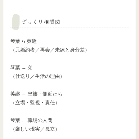
ざっくり相関図
琴葉 ⇆ 莢継
（元婚約者／再会／未練と身分差）
琴葉 → 弟
（仕送り／生活の理由）
莢継 ← 皇族・側近たち
（立場・監視・責任）
琴葉 ← 職場の人間
（厳しい現実／孤立）