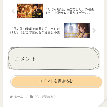
況を網羅し、公式アプリや話読みサー
ビスの情報もあわせて紹介。最新刊や
「たぶん最初から恋でした」の漫画
読み放題の有無、割引キャンペーンの
はどこで読める？原作はゲーム？
特徴まで詳しくまとめています。
「目の前の惨劇で前世を思い出した
けど」はどこで読める？漫画と小説
コメント
コメントを書き込む
ホーム
どこで読める？