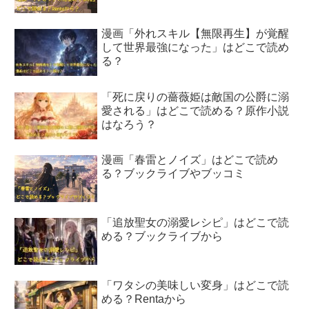
漫画「外れスキル【無限再生】が覚醒
して世界最強になった」はどこで読め
る？
「死に戻りの薔薇姫は敵国の公爵に溺
愛される」はどこで読める？原作小説
はなろう？
漫画「春雷とノイズ」はどこで読め
る？ブックライブやブッコミ
「追放聖女の溺愛レシピ」はどこで読
める？ブックライブから
「ワタシの美味しい変身」はどこで読
める？Rentaから