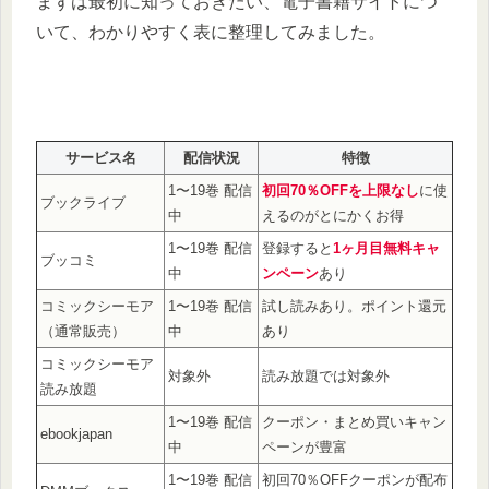
まずは最初に知っておきたい、電子書籍サイトにつ
いて、わかりやすく表に整理してみました。
サービス名
配信状況
特徴
1〜19巻 配信
初回70％OFFを上限なし
に使
ブックライブ
中
えるのがとにかくお得
1〜19巻 配信
登録すると
1ヶ月目無料キャ
ブッコミ
中
ンペーン
あり
コミックシーモア
1〜19巻 配信
試し読みあり。ポイント還元
（通常販売）
中
あり
コミックシーモア
対象外
読み放題では対象外
読み放題
1〜19巻 配信
クーポン・まとめ買いキャン
ebookjapan
中
ペーンが豊富
1〜19巻 配信
初回70％OFFクーポンが配布