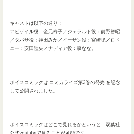
キャストは以下の通り：
アビゲイル役：金元寿子／ジェラルド役：前野智昭
／タバサ役：神田みか／イーサン役：宮崎聡／ロド
ニー：安田陸矢／ナディア役：森なな。
ボイスコミックは コミカライズ第3巻の発売 を記念
して公開されました。
ボイスコミックはどこで見れるかというと、双葉社
公式youtubeで見ることが可能です。