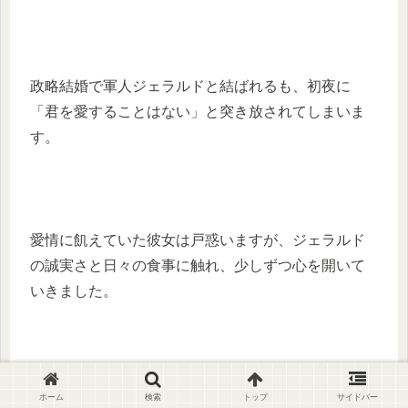
政略結婚で軍人ジェラルドと結ばれるも、初夜に
「君を愛することはない」と突き放されてしまいま
す。
愛情に飢えていた彼女は戸惑いますが、ジェラルド
の誠実さと日々の食事に触れ、少しずつ心を開いて
いきました。
ジェラルドもまた、純真な彼女と暮らすうちに愛情
ホーム
検索
トップ
サイドバー