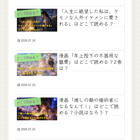
「人生に絶望した私は、ケ
どこで読める？
モノな人外イケメンに愛さ
れる」はどこで読める？
Rentaから
2026.07.24
漫画「年上陛下の不器用な
どこで読める？
寵愛」はどこで読める？2巻
は？
2026.07.23
漫画「推しの敵の婚約者に
どこで読める？
なるなんて！」はどこで読
める？小説はなろう？
2026.07.22