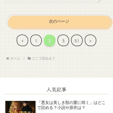
次のページ
前
次
1
2
3
51
へ
へ
ホーム
どこで読める？
人気記事
「悪女は美しき獣の愛に咲く」はどこ
で読める？小説や原作は？