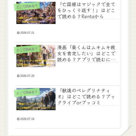
「亡国姫はマジックで全て
どこで読める？
をひっくり返す！」はどこ
で読める？Rentaから
2026.07.21
漫画「葵くんはムキムキ彼
どこで読める？
女を肯定したい」はどこで
読める？アプリで読むに
は？
2026.07.20
「獣達のペレグリナティ
どこで読める？
オ」はどこで読める？ブッ
クライブorブッコミ
2026.07.19