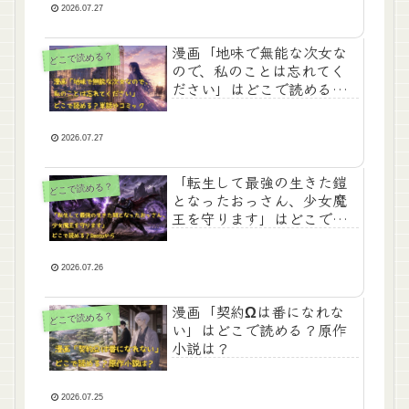
2026.07.27
漫画「地味で無能な次女な
どこで読める？
ので、私のことは忘れてく
ださい」はどこで読める？
単話やコミック
2026.07.27
「転生して最強の生きた鎧
どこで読める？
となったおっさん、少女魔
王を守ります」はどこで読
める？Rentaから
2026.07.26
漫画「契約Ωは番になれな
どこで読める？
い」はどこで読める？原作
小説は？
2026.07.25