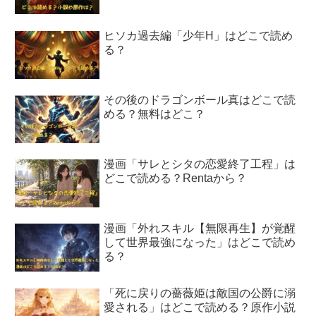
ヒソカ過去編「少年H」はどこで読め
る？
その後のドラゴンボール真はどこで読
める？無料はどこ？
漫画「サレとシタの恋愛終了工程」は
どこで読める？Rentaから？
漫画「外れスキル【無限再生】が覚醒
して世界最強になった」はどこで読め
る？
「死に戻りの薔薇姫は敵国の公爵に溺
愛される」はどこで読める？原作小説